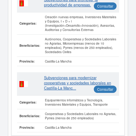
productividad de empresas.
Consultar
Creación nuevas empresas, Inversiones Materiales
y Equipos, I + D + i
Categorías:
(Investigación+Desarrollo+Innovación), Asesorías,
Auditorías y Consultorías Externas
Autónomos, Cooperativas y Sociedades Laborales
no Agrarias, Microempresas (menos de 10
Beneficiarios:
empleados), Pymes (menos de 250 empleados),
Sociedades Civiles
Castilla-La Mancha
Provincia:
Subvenciones para modernizar
cooperativas y sociedades laborales en
Castilla-La Manc...
Consultar
Equipamientos informáticos y Tecnología,
Categorías:
Inversiones Materiales y Equipos, Transporte
Cooperativas y Sociedades Laborales no Agrarias,
Beneficiarios:
Pymes (menos de 250 empleados)
Castilla-La Mancha
Provincia: