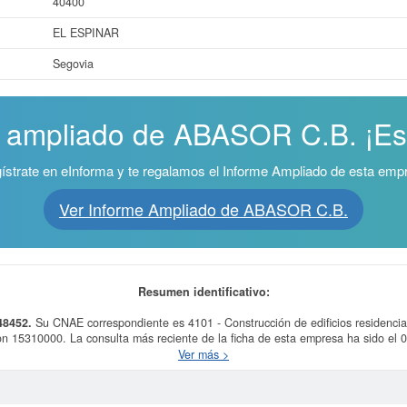
40400
EL ESPINAR
Segovia
e ampliado de ABASOR C.B. ¡Es 
ístrate en eInforma y te regalamos el Informe Ampliado de esta emp
Ver Informe Ampliado de ABASOR C.B.
Resumen identificativo:
48452.
Su CNAE correspondiente es 4101 - Construcción de edificios residencial
n 15310000. La consulta más reciente de la ficha de esta empresa ha sido el 
ilares de su sector pueden pedir algunas subvenciones. Si desea saber cuales s
Ver más >
página.
más datos de la empresa ABASOR C.B. puede
acceder inmediatamente a este In