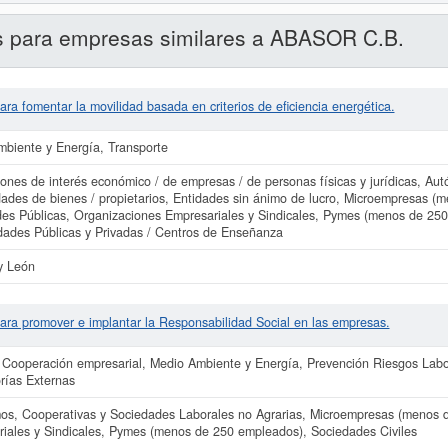
s para empresas similares a ABASOR C.B.
ra fomentar la movilidad basada en criterios de eficiencia energética.
biente y Energía, Transporte
ones de interés económico / de empresas / de personas físicas y jurídicas, Au
des de bienes / propietarios, Entidades sin ánimo de lucro, Microempresas 
des Públicas, Organizaciones Empresariales y Sindicales, Pymes (menos de 250
dades Públicas y Privadas / Centros de Enseñanza
 y León
ara promover e implantar la Responsabilidad Social en las empresas.
 Cooperación empresarial, Medio Ambiente y Energía, Prevención Riesgos Labor
rías Externas
s, Cooperativas y Sociedades Laborales no Agrarias, Microempresas (menos 
iales y Sindicales, Pymes (menos de 250 empleados), Sociedades Civiles