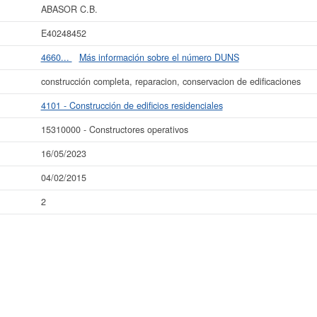
esultados de sus años de actividad, así como los balances y cuentas de resulta
ABASOR C.B.
La última actualización del informe de empresa se ha realizado el 16/05/2023.
E40248452
4660...
Más información sobre el número DUNS
construcción completa, reparacion, conservacion de edificaciones
4101 - Construcción de edificios residenciales
15310000 - Constructores operativos
16/05/2023
04/02/2015
2