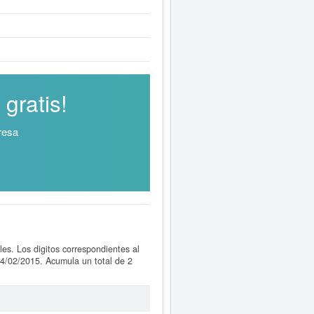
gratis!
resa
es. Los digitos correspondientes al
04/02/2015. Acumula un total de 2
on puede hacer la consulta en esta
forme ampliado
de ABASOR C.B. y