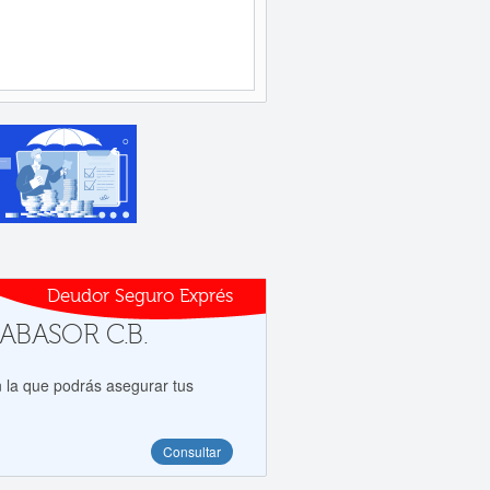
Deudor Seguro Exprés
a ABASOR C.B.
 la que podrás asegurar tus
Consultar