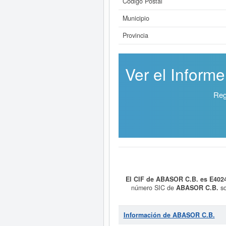
Código Postal
Municipio
Provincia
Ver el Inform
Reg
El CIF de ABASOR C.B. es E402
número SIC de
ABASOR C.B.
so
consultas. Esta empresa y las sim
Información de ABASOR C.B.
Si está interesado en conocer 