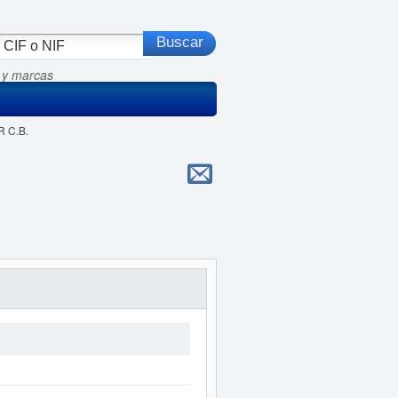
 y marcas
R C.B.