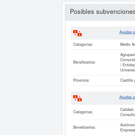
Posibles subvencione
Ayudas pa
Categorías:
Medio Am
Agrupaci
Comunida
Beneficiarios:
/ Entida
Universi
Provincia:
Castilla
Ayudas p
Calidad,
Categorías:
Consulto
Autónomo
Beneficiarios:
Empresar