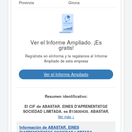
Provincia
Girona
Ver el Informe Ampliado. ¡Es
gratis!
Regístrate en eInforma y te regalamos el Informe
Ampliado de esta empresa
Ver el Informe Ampliado
Resumen identificativo:
El CIF de ABASTAR. EINES D'APRENENTATGE
SOCIEDAD LIMITADA. es B13830435.
ABASTAR.
EINES D'APRENENTATGE SOCIEDAD LIMITADA.
Ver más >
tiene como fecha de creación el día 24/05/2023 y su
meta es A) La edición, impresión, distribución,
Información de ABASTAR. EINES
maquetación, traducción, producción, redacción de