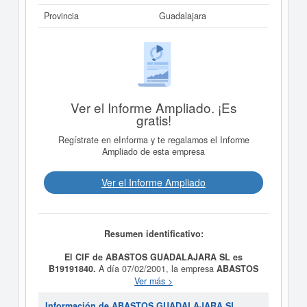
Provincia
Guadalajara
Ver el Informe Ampliado. ¡Es
gratis!
Regístrate en eInforma y te regalamos el Informe
Ampliado de esta empresa
Ver el Informe Ampliado
Resumen identificativo:
El CIF de ABASTOS GUADALAJARA SL es
B19191840.
A día 07/02/2001, la empresa
ABASTOS
GUADALAJARA SL
fue formada con el objetivo
Ver más >
ALMACENAMIENTO, COMERCIALIZACION,
REPRESENTACION BEBIDAS, MATERIAS PRIMAS,
Información de ABASTOS GUADALAJARA SL