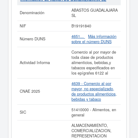
TEXTILES, CONFECCION, CALZADO, ARTICULOS DE
CUERO, DE DROGUERIA, PERFUMERIA, MENAJE
ABASTOS GUADALAJARA
Denominación
DEL HOGAR, ARTICULOS DE CONSUMO
SL
DURADERO, PRODUCTOS INTERINDU. Su
categorización en el CNAE es 4639 - Comercio al por
NIF
B19191840
mayor, no especializado, de productos alimenticios,
bebidas y tabaco. En la clasificación SIC, la empresa
4651...
Más información
Número DUNS
ABASTOS GUADALAJARA SL
cuenta con el número
sobre el número DUNS
51410000. El conjunto de empleados que completa la
empresa
ABASTOS GUADALAJARA SL
es de 3. Esta
Comercio al por mayor de
empresa se ha consultado en eInforma un total de 412
toda clase de productos
veces. La última consulta ha sido el 27/03/2026. Esta
Actividad Informa
alimenticios, bebidas,y
compañia puede solicitar alguna subvención y para
tabacos especificados en
informarse de cuales son, puede hacerlo en esta misma
los epígrafes 6122 al
web. Su patrimonio social de la compañia está entre el
rango mayor de 60.000 €. Esta empresa ha publicado
4639 - Comercio al por
25 actos en el BORME y se dió de alta en el Registro
mayor, no especializado,
CNAE 2025
Mercantil de Guadalajara.
de productos alimenticios,
bebidas y tabaco
Si está interesado en conocer más datos de la empresa
ABASTOS GUADALAJARA SL puede
acceder
51410000 - Alimentos, en
SIC
inmediatamente a este Informe ampliado
de ABASTOS
general
GUADALAJARA SL y consultar los resultados de sus
años de actividad, así como los balances y cuentas de
ALMACENAMIENTO,
resultados disponibles.
COMERCIALIZACION,
REPRESENTACION
La última actualización del informe de empresa se ha