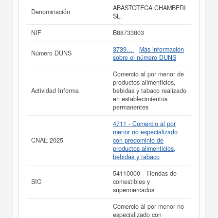
menor no especializado con predominio de productos
ABASTOTECA CHAMBERI
Denominación
alimenticios, bebidas y tabaco. En la clasificación SIC,
SL.
la empresa
ABASTOTECA CHAMBERI SL.
cuenta con
el número 54110000. Esta empresa se ha consultado en
NIF
B88733803
eInforma un total de 8 veces. La última consulta ha sido
el 22/06/2026. Esta compañia puede solicitar alguna
3739...
Más información
Número DUNS
subvención y para informarse de cuales son, puede
sobre el número DUNS
hacerlo en esta misma web. Su patrimonio social de la
compañia está entre el rango de 0 a 3.100 €. Esta
Comercio al por menor de
empresa ha publicado 3 actos en el BORME y se dió de
productos alimenticios,
alta en el Registro Mercantil de Madrid.
Actividad Informa
bebidas y tabaco realizado
en establecimientos
Si está interesado en conocer más datos de la empresa
permanentes
ABASTOTECA CHAMBERI SL. puede
acceder
inmediatamente a este Informe ampliado
de
4711 - Comercio al por
ABASTOTECA CHAMBERI SL.
menor no especializado
CNAE 2025
con predominio de
La última actualización del informe de empresa se ha
productos alimenticios,
realizado el 25/05/2026.
bebidas y tabaco
54110000 - Tiendas de
SIC
comestibles y
supermercados
Comercio al por menor no
especializado con