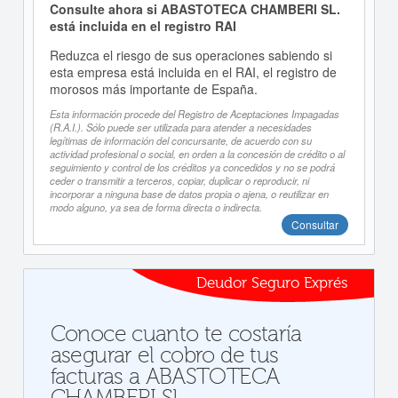
Consulte ahora si ABASTOTECA CHAMBERI SL.
está incluida en el registro RAI
Reduzca el riesgo de sus operaciones sabiendo si
esta empresa está incluida en el RAI, el registro de
morosos más importante de España.
Esta información procede del Registro de Aceptaciones Impagadas
(R.A.I.). Sólo puede ser utilizada para atender a necesidades
legítimas de información del concursante, de acuerdo con su
actividad profesional o social, en orden a la concesión de crédito o al
seguimiento y control de los créditos ya concedidos y no se podrá
ceder o transmitir a terceros, copiar, duplicar o reproducir, ni
incorporar a ninguna base de datos propia o ajena, o reutilizar en
modo alguno, ya sea de forma directa o indirecta.
Consultar
Deudor Seguro Exprés
Conoce cuanto te costaría
asegurar el cobro de tus
facturas a ABASTOTECA