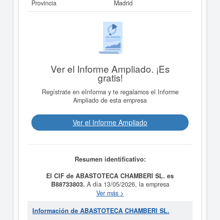
Provincia
Madrid
Ver el Informe Ampliado. ¡Es
gratis!
Regístrate en eInforma y te regalamos el Informe
Ampliado de esta empresa
Ver el Informe Ampliado
Resumen identificativo:
El CIF de ABASTOTECA CHAMBERI SL. es
B88733803.
A día 13/05/2026, la empresa
ABASTOTECA CHAMBERI SL.
fue formada con el
Ver más >
objetivo Comercio al por menor no especializado con
predominio de productos alimenticios, bebidas y tabaco.
Información de ABASTOTECA CHAMBERI SL.
Su categorización en el CNAE es 4711 - Comercio al por