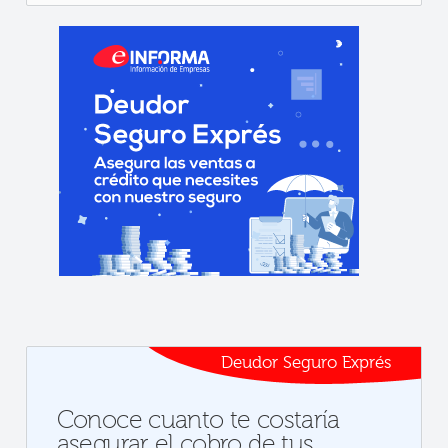
Deudor Seguro Exprés
Conoce cuanto te costaría
asegurar el cobro de tus