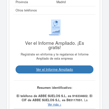
Provincia
Madrid
Otros teléfonos
Ver el Informe Ampliado. ¡Es
gratis!
Regístrate en eInforma y te regalamos el Informe
Ampliado de esta empresa
Ver el Informe Ampliado
Resumen identificativo:
El teléfono de ABBE SUELOS S.L. es 916334602. El
CIF de ABBE SUELOS S.L. es B83117051.
La
empresa
ABBE SUELOS S.L.
tiene como objetivo
Ver más >
APLICACION VENTA FABRICACION IMPORTACION