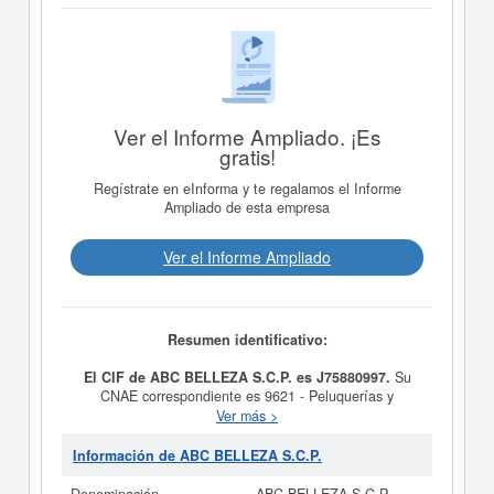
Ver el Informe Ampliado. ¡Es
gratis!
Regístrate en eInforma y te regalamos el Informe
Ampliado de esta empresa
Ver el Informe Ampliado
Resumen identificativo:
El CIF de ABC BELLEZA S.C.P. es J75880997.
Su
CNAE correspondiente es 9621 - Peluquerías y
barberías. Los digitos correspondientes al número SIC
Ver más >
de
ABC BELLEZA S.C.P.
son 72319901. Esta empresa
y las similares de su sector pueden pedir algunas
Información de ABC BELLEZA S.C.P.
subvenciones. Si desea saber cuales son puede hacer la
consulta en esta página.