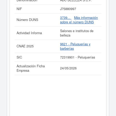
Denominación
ABC BELLEZA S.C.P.
Si está interesado en conocer más datos de la empresa
NIF
J75880997
ABC BELLEZA S.C.P. puede
acceder inmediatamente a
este Informe ampliado
de ABC BELLEZA S.C.P. y
3739...
Más información
Número DUNS
consultar los resultados de sus años de actividad, así
sobre el número DUNS
como los balances y cuentas de resultados disponibles.
Salones e institutos de
La última actualización del informe de empresa se ha
Actividad Informa
belleza
realizado el 24/05/2026.
9621 - Peluquerías y
CNAE 2025
barberías
SIC
72319901 - Peluquerías
Actualización Ficha
24/05/2026
Empresa