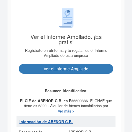
Ver el Informe Ampliado. ¡Es
gratis!
Regístrate en eInforma y te regalamos el Informe
Ampliado de esta empresa
Ver el Informe Ampliado
Resumen identificativo:
El CIF de ABENOR C.B. es E56690886.
El CNAE que
tiene es 6820 - Alquiler de bienes inmobiliarios por
cuenta propia. El número del SIC correspondiente a la
Ver más >
empresa
ABENOR C.B.
es el 65190000. En esta página
puede consultar además las subvenciones a las que
Información de ABENOR C.B.
puede optar esta empresa.