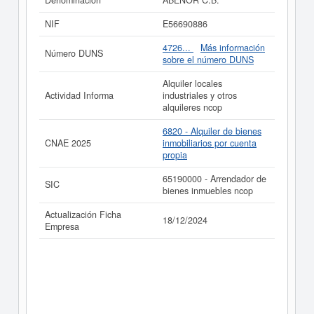
Denominación
ABENOR C.B.
Si está interesado en conocer más datos de la empresa
ABENOR C.B. puede
acceder inmediatamente a este
NIF
E56690886
Informe ampliado
de ABENOR C.B. y consultar los
resultados de sus años de actividad, así como los
4726...
Más información
Número DUNS
balances y cuentas de resultados disponibles.
sobre el número DUNS
La última actualización del informe de empresa se ha
Alquiler locales
realizado el 18/12/2024.
Actividad Informa
industriales y otros
alquileres ncop
6820 - Alquiler de bienes
CNAE 2025
inmobiliarios por cuenta
propia
65190000 - Arrendador de
SIC
bienes inmuebles ncop
Actualización Ficha
18/12/2024
Empresa