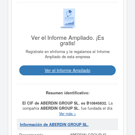
Ver el Informe Ampliado. ¡Es
gratis!
Regístrate en eInforma y te regalamos el Informe
Ampliado de esta empresa
Ver el Informe Ampliado
Resumen identificativo:
El CIF de ABERDIN GROUP SL. es B10845832.
La
compañía
ABERDIN GROUP SL.
fue fundada el día
22/06/2022 teniendo como meta social Intermediarios
Ver más >
del comercio de productos diversos. Intermediarios del
comercio de textiles, prendas de vestir, peletería,
Información de ABERDIN GROUP SL.
calzado y artículos de cuero. Agentes y servicios de la
propiedad inmobiliaria . La construcción para sí o por