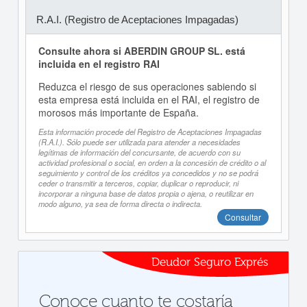
R.A.I. (Registro de Aceptaciones Impagadas)
Consulte ahora si ABERDIN GROUP SL. está
incluida en el registro RAI
Reduzca el riesgo de sus operaciones sabiendo si
esta empresa está incluida en el RAI, el registro de
morosos más importante de España.
Esta información procede del Registro de Aceptaciones Impagadas
(R.A.I.). Sólo puede ser utilizada para atender a necesidades
legítimas de información del concursante, de acuerdo con su
actividad profesional o social, en orden a la concesión de crédito o al
seguimiento y control de los créditos ya concedidos y no se podrá
ceder o transmitir a terceros, copiar, duplicar o reproducir, ni
incorporar a ninguna base de datos propia o ajena, o reutilizar en
modo alguno, ya sea de forma directa o indirecta.
Consultar
Deudor Seguro Exprés
Conoce cuanto te costaría