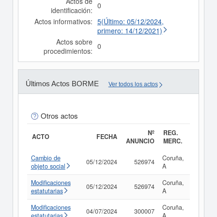
Actos de
0
identificación:
Actos informativos:
5(Último: 05/12/2024,
primero: 14/12/2021)
Actos sobre
0
procedimientos:
Últimos Actos BORME
Ver todos los actos
Otros actos
Nº
REG.
ACTO
FECHA
ANUNCIO
MERC.
Cambio de
Coruña,
05/12/2024
526974
Consult
objeto social
A
Modificaciones
Coruña,
05/12/2024
526974
Consult
estatutarias
A
Modificaciones
Coruña,
04/07/2024
300007
Consult
estatutarias
A