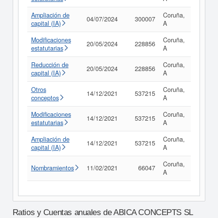
Ampliación de
Coruña,
04/07/2024
300007
Consult
capital (IA)
A
Modificaciones
Coruña,
20/05/2024
228856
Consult
estatutarias
A
Reducción de
Coruña,
20/05/2024
228856
Consult
capital (IA)
A
Otros
Coruña,
14/12/2021
537215
Consult
conceptos
A
Modificaciones
Coruña,
14/12/2021
537215
Consult
estatutarias
A
Ampliación de
Coruña,
14/12/2021
537215
Consult
capital (IA)
A
Coruña,
Nombramientos
11/02/2021
66047
Consult
A
Ratios y Cuentas anuales de ABICA CONCEPTS SL