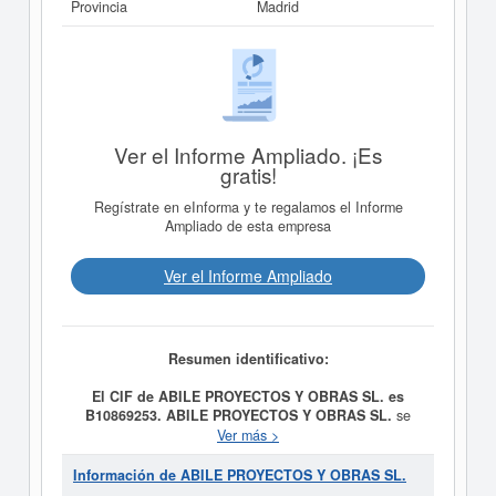
Provincia
Madrid
Ver el Informe Ampliado. ¡Es
gratis!
Regístrate en eInforma y te regalamos el Informe
Ampliado de esta empresa
Ver el Informe Ampliado
Resumen identificativo:
El CIF de ABILE PROYECTOS Y OBRAS SL. es
B10869253.
ABILE PROYECTOS Y OBRAS SL.
se
constituyó el día 27/06/2022 con el objetivo de
Ver más >
CNAE7022 Estudios, redacción de proyectos,
propuestas, memorias, consultoría técnica, económica,
Información de ABILE PROYECTOS Y OBRAS SL.
financiera, certificaciones, diseño, desarrollo, ejecución