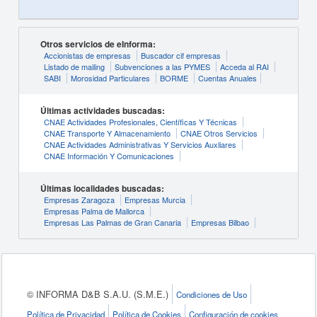
Otros servicios de eInforma:
Accionistas de empresas
Buscador cif empresas
Listado de mailing
Subvenciones a las PYMES
Acceda al RAI
SABI
Morosidad Particulares
BORME
Cuentas Anuales
Últimas actividades buscadas:
CNAE Actividades Profesionales, Científicas Y Técnicas
CNAE Transporte Y Almacenamiento
CNAE Otros Servicios
CNAE Actividades Administrativas Y Servicios Auxliares
CNAE Información Y Comunicaciones
Últimas localidades buscadas:
Empresas Zaragoza
Empresas Murcia
Empresas Palma de Mallorca
Empresas Las Palmas de Gran Canaria
Empresas Bilbao
© INFORMA D&B S.A.U. (S.M.E.)
Condiciones de Uso
Política de Privacidad
Política de Cookies
Configuración de cookies