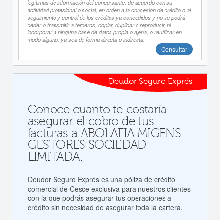
legítimas de información del concursante, de acuerdo con su
actividad profesional o social, en orden a la concesión de crédito o al
seguimiento y control de los créditos ya concedidos y no se podrá
ceder o transmitir a terceros, copiar, duplicar o reproducir, ni
incorporar a ninguna base de datos propia o ajena, o reutilizar en
modo alguno, ya sea de forma directa o indirecta.
Consultar
Deudor Seguro Exprés
Conoce cuanto te costaría
asegurar el cobro de tus
facturas a ABOLAFIA MIGENS
GESTORES SOCIEDAD
LIMITADA.
Deudor Seguro Exprés es una póliza de crédito
comercial de Cesce exclusiva para nuestros clientes
con la que podrás asegurar tus operaciones a
crédito sin necesidad de asegurar toda la cartera.