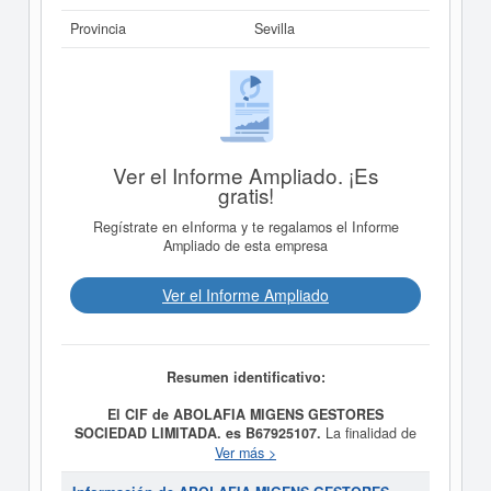
Provincia
Sevilla
Ver el Informe Ampliado. ¡Es
gratis!
Regístrate en eInforma y te regalamos el Informe
Ampliado de esta empresa
Ver el Informe Ampliado
Resumen identificativo:
El CIF de ABOLAFIA MIGENS GESTORES
SOCIEDAD LIMITADA. es B67925107.
La finalidad de
la empresa
ABOLAFIA MIGENS GESTORES
Ver más >
SOCIEDAD LIMITADA.
es Tiene por objeto la
intermediación en la administración de fincas, en todo lo