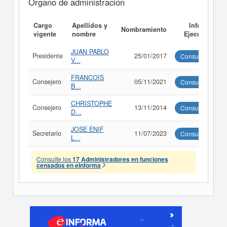
Órgano de administración
Cargo
Apellidos y
Informe
Nombramiento
vigente
nombre
Ejecutivo
JUAN PABLO
Presidente
25/01/2017
Consultar
V...
FRANCOIS
Consejero
05/11/2021
Consultar
B...
CHRISTOPHE
Consejero
13/11/2014
Consultar
D...
JOSE ENIF
Secretario
11/07/2023
Consultar
L...
Consulte los
17 Administradores en funciones
censados en eInforma