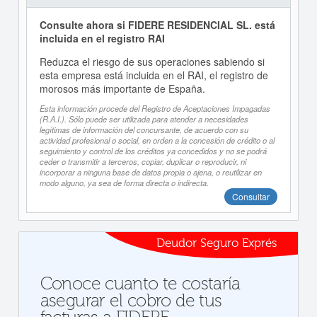
Consulte ahora si FIDERE RESIDENCIAL SL. está
incluida en el registro RAI
Reduzca el riesgo de sus operaciones sabiendo si
esta empresa está incluida en el RAI, el registro de
morosos más importante de España.
Esta información procede del Registro de Aceptaciones Impagadas
(R.A.I.). Sólo puede ser utilizada para atender a necesidades
legítimas de información del concursante, de acuerdo con su
actividad profesional o social, en orden a la concesión de crédito o al
seguimiento y control de los créditos ya concedidos y no se podrá
ceder o transmitir a terceros, copiar, duplicar o reproducir, ni
incorporar a ninguna base de datos propia o ajena, o reutilizar en
modo alguno, ya sea de forma directa o indirecta.
Consultar
Deudor Seguro Exprés
Conoce cuanto te costaría
asegurar el cobro de tus