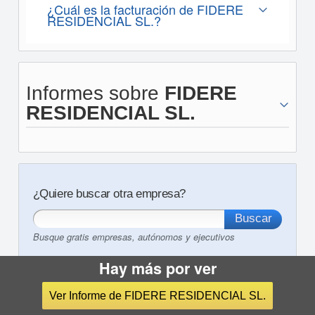
¿Cuál es la facturación de FIDERE
RESIDENCIAL SL.?
Informes sobre
FIDERE
RESIDENCIAL SL.
¿Quiere buscar otra empresa?
Busque gratis empresas, autónomos y ejecutivos
Hay más por ver
Ver Informe de FIDERE RESIDENCIAL SL.
Otros servicios de eInforma:
Informe comercial
Nif empresas
Listado de mailing