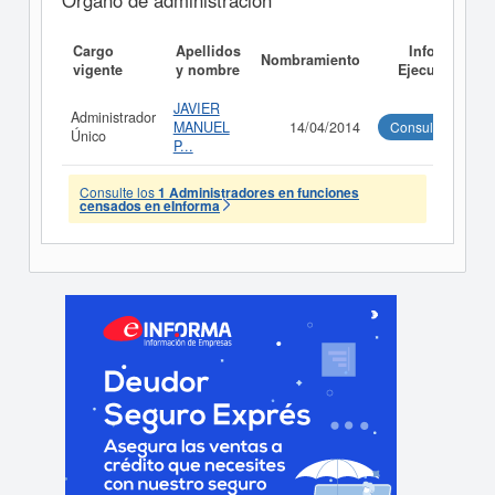
Órgano de administración
Cargo
Apellidos
Informe
Nombramiento
vigente
y nombre
Ejecutivo
JAVIER
Administrador
MANUEL
14/04/2014
Consultar
Único
P...
Consulte los
1 Administradores en funciones
censados en eInforma