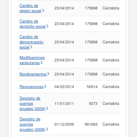
Cambio de
23/04/2014
175898
Cantabria
Consu
objeto social
Cambio de
23/04/2014
175898
Cantabria
Consu
domicilio social
Cambio de
denominación
23/04/2014
175898
Cantabria
Consu
social
Modificaciones
23/04/2014
175898
Cantabria
Consu
estatutarias
Nombramientos
23/04/2014
175898
Cantabria
Consu
Revocaciones
04/02/2014
50614
Cantabria
Consu
Depósito de
cuentas
11/01/2011
9373
Cantabria
Consu
anuales (2009)
Depósito de
cuentas
01/12/2009
961663
Cantabria
Consu
anuales (2008)