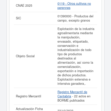
SL. puede
acceder inmediatamente a este Informe
0119 - Otros cultivos no
CNAE 2025
ampliado
de HOYO DE LA ENCINA PRODUCTOS DE
perennes
LA TIERRA, SL. y consultar los resultados de sus años
de actividad, así como los balances y cuentas de
01390000 - Productos del
SIC
resultados disponibles.
campo, excepto granos
La última actualización del informe de empresa se ha
Explotación de la industria
realizado el 22/10/2023.
agroalimentaria mediante
la manipulación,
envasado, etiquetado,
conservación e
industrialización de todo
tipo de productos
Objeto Social
destinados al
alimentación, así como la
comercialización,
exportación e importación
de dichos productos.
Explotación extensiva e
intensiva ganadera,.
Registro Mercantil de
Registro Mercantil
Cantabria
- 22 actos en
BORME publicados
Actualización Ficha
22/10/2023