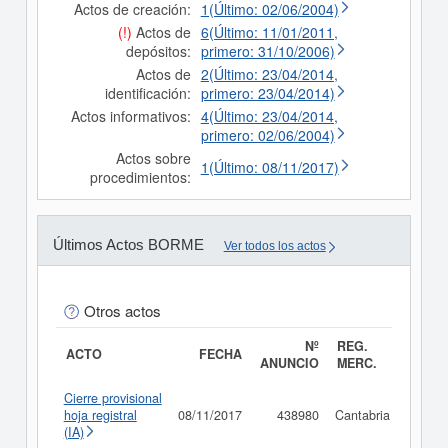
Actos de creación:
1(Último: 02/06/2004)
(!)
Actos de
6(Último: 11/01/2011,
depósitos:
primero: 31/10/2006)
Actos de
2(Último: 23/04/2014,
identificación:
primero: 23/04/2014)
Actos informativos:
4(Último: 23/04/2014,
primero: 02/06/2004)
Actos sobre
1(Último: 08/11/2017)
procedimientos:
Últimos Actos BORME
Ver todos los actos
Otros actos
Nº
REG.
ACTO
FECHA
ANUNCIO
MERC.
Cierre provisional
hoja registral
08/11/2017
438980
Cantabria
Consu
(IA)