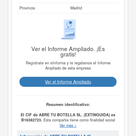
Provincia
Madrid
Ver el Informe Ampliado. ¡Es
gratis!
Regístrate en eInforma y te regalamos el Informe
Ampliado de esta empresa
Ver el Informe Ampliado
Resumen identificativo:
El CIF de ABRE TU BOTELLA SL. (EXTINGUIDA) es
B16382723.
Esta compañia tiene como finalidad social
a) La compra, venta, fabricación, almacenamiento,
Ver más >
comercialización al por mayor y por menor, a domicilio y
en establecimiento de toda clase de vinos y demás