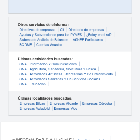
Otros servicios de eInforma:
Directivos de empresas
Cif
Directorio de empresas
Ayudas y Subvenciones para las PYMES
¿Estoy en el rai?
Sistema de Análisis de Balances
ASNEF Particulares
BORME
Cuentas Anuales
Últimas actividades buscadas:
CNAE Información Y Comunicaciones
CNAE Agricultura, Ganadería, Silvicultura Y Pesca
CNAE Actividades Artísticas, Recreativas Y De Entrenimiento
CNAE Actividades Sanitarias Y De Servicios Sociales
CNAE Educación
Últimas localidades buscadas:
Empresas Bilbao
Empresas Alicante
Empresas Córdoba
Empresas Valladolid
Empresas Vigo
© INFORMA D&B S.A.U. (S.M.E.)