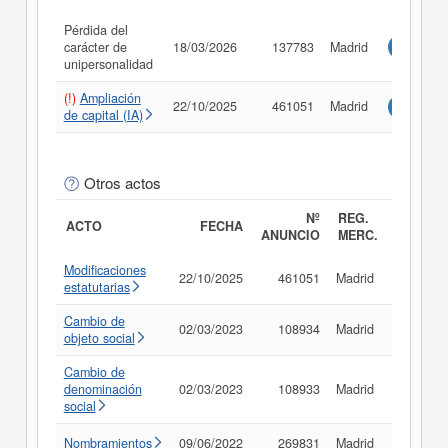
Pérdida del
carácter de
18/03/2026
137783
Madrid
Consulta
unipersonalidad
(!)
Ampliación
22/10/2025
461051
Madrid
Consulta
de capital (IA)
Otros actos
Nº
REG.
ACTO
FECHA
ANUNCIO
MERC.
Modificaciones
22/10/2025
461051
Madrid
Consult
estatutarias
Cambio de
02/03/2023
108934
Madrid
Consult
objeto social
Cambio de
denominación
02/03/2023
108933
Madrid
Consult
social
Nombramientos
09/06/2022
269831
Madrid
Consult