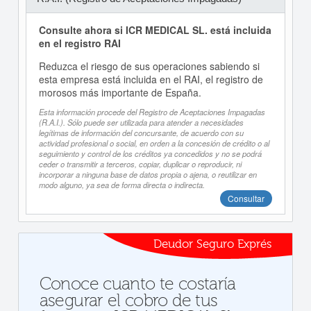
Consulte ahora si ICR MEDICAL SL. está incluida
en el registro RAI
Reduzca el riesgo de sus operaciones sabiendo si
esta empresa está incluida en el RAI, el registro de
morosos más importante de España.
Esta información procede del Registro de Aceptaciones Impagadas
(R.A.I.). Sólo puede ser utilizada para atender a necesidades
legítimas de información del concursante, de acuerdo con su
actividad profesional o social, en orden a la concesión de crédito o al
seguimiento y control de los créditos ya concedidos y no se podrá
ceder o transmitir a terceros, copiar, duplicar o reproducir, ni
incorporar a ninguna base de datos propia o ajena, o reutilizar en
modo alguno, ya sea de forma directa o indirecta.
Consultar
Deudor Seguro Exprés
Conoce cuanto te costaría
asegurar el cobro de tus