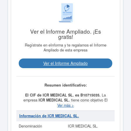
Ver el Informe Ampliado. ¡Es
gratis!
Regístrate en eInforma y te regalamos el Informe
Ampliado de esta empresa
Ver el Informe Ampliado
Resumen identificativo:
El CIF de ICR MEDICAL SL. es B10715035.
La
empresa
ICR MEDICAL SL.
tiene como objetivo El
desarrollo de la investigación médica y realización de
Ver más >
ensayos clínicos, así como la prestación de servicios
profesionales en el ámbito de las ciencias de la salud.
Información de ICR MEDICAL SL.
CNAE: 7120 Ensayos y análisis técnicas. 8622.
Actividades de medicina especializada. y se dió del alta
Denominación
ICR MEDICAL SL.
el día 23/05/2022. Esta empresa está incluida dentro de