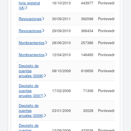
hoja registral
16/10/2013
443977
Pontevedra
Con
(IA)
Revocaciones
30/09/2011
392098
Pontevedra
Con
Revocaciones
29/09/2010
366434
Pontevedra
Con
Nombramientos
28/06/2010
257386
Pontevedra
Con
Nombramientos
12/04/2010
146490
Pontevedra
Con
Depósito de
cuentas
08/10/2009
616656
Pontevedra
Con
anuales (2008)
Depósito de
cuentas
17/02/2009
71306
Pontevedra
Con
anuales (2007)
Depósito de
cuentas
23/01/2009
32028
Pontevedra
Con
anuales (2006)
Depósito de
cuentas
13/09/2006
433536
Pontevedra
Con