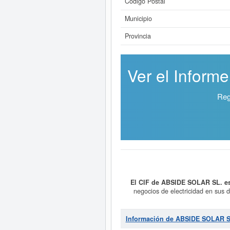
Código Postal
Municipio
Provincia
Ver el Inform
Reg
El CIF de ABSIDE SOLAR SL. e
negocios de electricidad en sus d
servicios energéticos, de ingenier
dentro de la categoría del CNAE 35
SIC 49119902, correspondiente a la 
Información de ABSIDE SOLAR S
consultado hasta 5 veces. Para doc