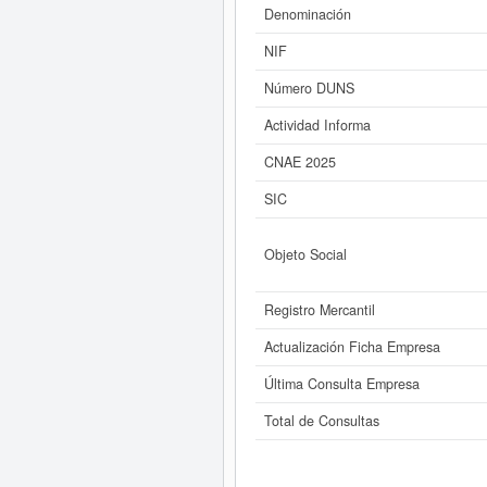
social en la que esta empresa es
Denominación
NIF
Si está interesado en conocer
SOLAR SL. y consultar
Número DUNS
Actividad Informa
CNAE 2025
SIC
Objeto Social
Registro Mercantil
Actualización Ficha Empresa
Última Consulta Empresa
Total de Consultas