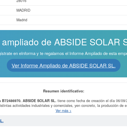
28016
MADRID
Madrid
e ampliado de ABSIDE SOLAR SL
ístrate en eInforma y te regalamos el Informe Ampliado de esta emp
Ver Informe Ampliado de ABSIDE SOLAR SL.
Resumen identificativo:
s B72486970.
ABSIDE SOLAR SL.
tiene como fecha de creación el día 06/09/
istintas actividades industriales y comerciales, yen concreto, la producción de e
ía, de telecomunicaciones, informáticos, así como la negociación de productos r
Ver más >
12 - Producción de energía eléctrica a partir de fuentes renovables.
ABSIDE S
actividad de Generación de energía eléctrica. La última consulta de la ficha h
L.
umentarse que tipo de subvenciones puede solicitar esta empresa y otras parec