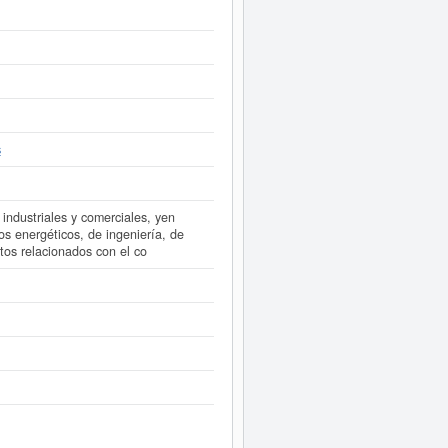
id aparece esta empresa inscrita,
ste Informe ampliado
de ABSIDE
esultados disponibles.
s
 industriales y comerciales, yen
os energéticos, de ingeniería, de
tos relacionados con el co