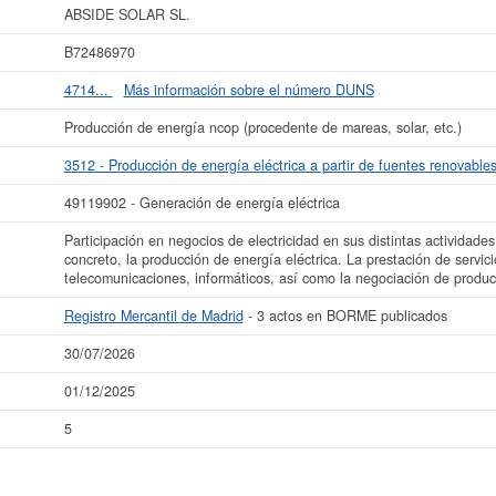
tá situada es aproximadamente de 0 a 3.100 €. En el Registro Mercantil de Madr
ABSIDE SOLAR SL.
además hay 3 actos publicado en el BORME.
B72486970
 más datos de la empresa ABSIDE SOLAR SL. puede
acceder inmediatamente a e
 los resultados de sus años de actividad, así como los balances y cuentas de r
4714...
Más información sobre el número DUNS
La última actualización del informe de empresa se ha realizado el 30/07/2026.
Producción de energía ncop (procedente de mareas, solar, etc.)
3512 - Producción de energía eléctrica a partir de fuentes renovable
49119902 - Generación de energía eléctrica
Participación en negocios de electricidad en sus distintas actividades
concreto, la producción de energía eléctrica. La prestación de servici
telecomunicaciones, informáticos, así como la negociación de produc
Registro Mercantil de Madrid
- 3 actos en BORME publicados
30/07/2026
01/12/2025
5