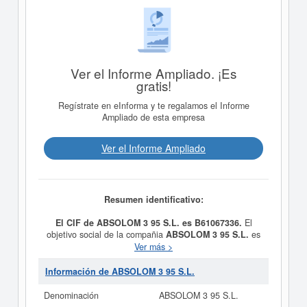
Ver el Informe Ampliado. ¡Es
gratis!
Regístrate en eInforma y te regalamos el Informe
Ampliado de esta empresa
Ver el Informe Ampliado
Resumen identificativo:
El CIF de ABSOLOM 3 95 S.L. es B61067336.
El
objetivo social de la compañia
ABSOLOM 3 95 S.L.
es
SERVICIOS INFORMATICOS, DE MARKETING,
Ver más >
COMUNICACION Y PUBLICIDAD. y fue creada el día
27/02/1996. La clase CNAE a la que pertenece es 6812
Información de ABSOLOM 3 95 S.L.
- Promoción inmobiliaria. El número de
ABSOLOM 3 95
S.L.
en la clasificación del SIC es el 65520000. Esta
Denominación
ABSOLOM 3 95 S.L.
empresa acumula 10 consultas, la última se ha