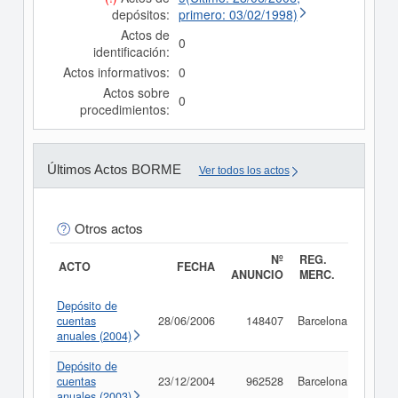
depósitos:
primero: 03/02/1998)
Actos de
0
identificación:
Actos informativos:
0
Actos sobre
0
procedimientos:
Últimos Actos BORME
Ver todos los actos
Otros actos
Nº
REG.
ACTO
FECHA
ANUNCIO
MERC.
Depósito de
cuentas
28/06/2006
148407
Barcelona
Consu
anuales (2004)
Depósito de
cuentas
23/12/2004
962528
Barcelona
Consu
anuales (2003)