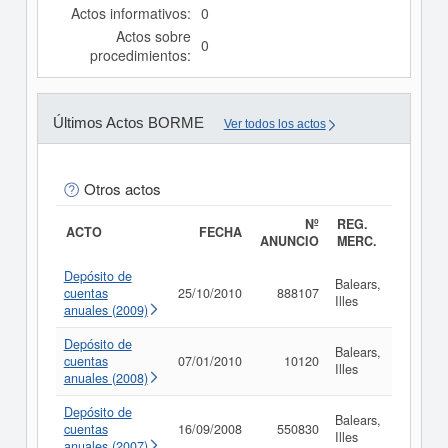
Actos informativos:
0
Actos sobre
0
procedimientos:
Últimos Actos BORME
Ver todos los actos
Otros actos
Nº
REG.
ACTO
FECHA
ANUNCIO
MERC.
Depósito de
Balears,
cuentas
25/10/2010
888107
Consul
Illes
anuales (2009)
Depósito de
Balears,
cuentas
07/01/2010
10120
Consul
Illes
anuales (2008)
Depósito de
Balears,
cuentas
16/09/2008
550830
Consul
Illes
anuales (2007)