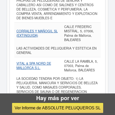
PROPIAS DE PELUQUERIAS DE SENORA Y
CABALLERO ASI COMO DE SALONES Y CENTROS
DE BELLEZA, COSMETICA Y PERFUMERIA, LA
COMPRA VENTA, ARRENDAMIENTO Y EXPLOTACION
DE BIENES MUEBLES E
CALLE FREDERIC
CORRALES Y MAÑOGIL SL
MISTRAL, 5, 07006,
(EXTINGUIDA)
Palma de Mallorca,
BALEARES
LAS ACTIVIDADES DE PELUQUERIA Y ESTETICA EN
GENERAL
CALLE LA RAMBLA, 5,
VITAL & SPA NORD DE
07003, Palma de
MALLORCA S.L.
Mallorca, BALEARES
LA SOCIEDAD TENDRA POR OBJETO: 1) LA
PELUQUERIA, MANICURA Y SERVICIOS DE BELLEZA
Y SALUD, COMO MASAJES CORPORALES,
SERVICIOS DE SAUNA O DE REGENERACION
CORPORAL EN SU SENTIDO MAS AMPLIO. 2) LOS
Hay más por ver
SERVICIOS DE PINTURA, DECO
Ver Informe de ABSOLUTE PELUQUEROS SL
CALLE LLIBERTAT, 31,
SUREDA & PORTALS SLL
07013, Palma de