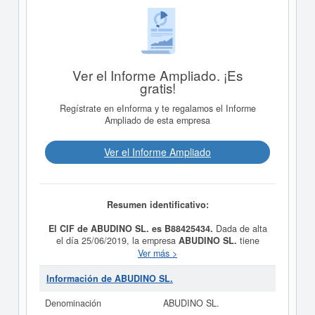
Ver el Informe Ampliado. ¡Es
gratis!
Regístrate en eInforma y te regalamos el Informe
Ampliado de esta empresa
Ver el Informe Ampliado
Resumen identificativo:
El CIF de ABUDINO SL. es B88425434.
Dada de alta
el día 25/06/2019, la empresa
ABUDINO SL.
tiene
como propósito LA ADQUISICION, CONTRUCCION,
Ver más >
VENTA, ENAJENACION Y ARRENDAMIENTO DE
BIENES IMUEBLES Y SU EXPLOTACION EN
Información de ABUDINO SL.
CUALQUIER FORMA ADMITIDA EN DERECHO
ESPAÑOL. Su CNAE es 6820 - Alquiler de bienes
Denominación
ABUDINO SL.
inmobiliarios por cuenta propia. Esta empresa está