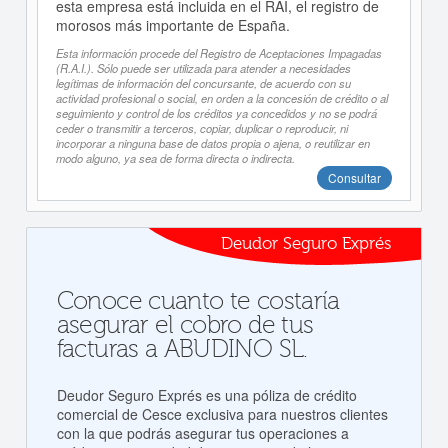
esta empresa está incluida en el RAI, el registro de
morosos más importante de España.
Esta información procede del Registro de Aceptaciones Impagadas
(R.A.I.). Sólo puede ser utilizada para atender a necesidades
legítimas de información del concursante, de acuerdo con su
actividad profesional o social, en orden a la concesión de crédito o al
seguimiento y control de los créditos ya concedidos y no se podrá
ceder o transmitir a terceros, copiar, duplicar o reproducir, ni
incorporar a ninguna base de datos propia o ajena, o reutilizar en
modo alguno, ya sea de forma directa o indirecta.
Consultar
Deudor Seguro Exprés
Conoce cuanto te costaría
asegurar el cobro de tus
facturas a ABUDINO SL.
Deudor Seguro Exprés es una póliza de crédito
comercial de Cesce exclusiva para nuestros clientes
con la que podrás asegurar tus operaciones a