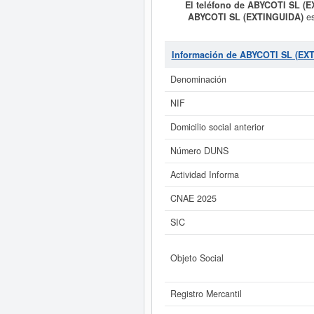
El teléfono de ABYCOTI SL (
ABYCOTI SL (EXTINGUIDA)
es
LAVANDERIA, HOSTELERIA, A
TODA CLASE DE SERV y fue constit
cuenta de terceros. La empresa
A
Información de ABYCOTI SL (EX
Esta empresa acumula un total de 2
puede optar esta empresa y otras s
Denominación
3.100 €. Existen
NIF
Si está interesado en conocer
ABYCOTI SL (EXTINGUIDA) y con
Domicilio social anterior
Número DUNS
Actividad Informa
CNAE 2025
SIC
Objeto Social
Registro Mercantil