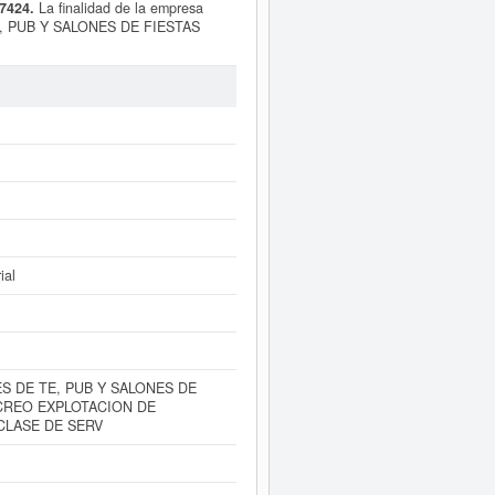
77424.
La finalidad de la empresa
, PUB Y SALONES DE FIESTAS
S, PISCINAS. PRESTACION DE
ras actividades inmobiliarias por
sificación en la actividad 65310000.
ra saber a qué tipo de subvenciones
ene un rango de capital social de 0 a
tado de Zaragoza.
ente a este Informe ampliado
de
tas de resultados disponibles.
ial
S DE TE, PUB Y SALONES DE
ECREO EXPLOTACION DE
CLASE DE SERV