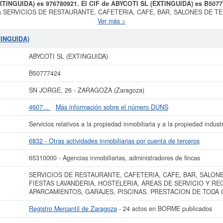
EXTINGUIDA) es 976780921. El CIF de ABYCOTI SL (EXTINGUIDA) es B507
 SERVICIOS DE RESTAURANTE, CAFETERIA, CAFE, BAR, SALONES DE TE
REAS DE SERVICIO Y RECREO EXPLOTACION DE APARCAMIENTOS, GARAJE
Ver más >
uida el 27/10/1998. Se clasifica en el CNAE dentro de la categoría 6832 - Ot
BYCOTI SL (EXTINGUIDA)
se clasifica dentro del Sistema Internacional de Cla
TINGUIDA)
9 consultas en eInforma. La última consulta se ha producido el 27/10/2011. Pa
imilares, puede hacerlo desde esta misma web.
ABYCOTI SL (EXTINGUIDA)
ti
ABYCOTI SL (EXTINGUIDA)
 24 actos publicados en el BORME y en el Registro Mercantil figura en el apar
B50777424
 más datos de la empresa ABYCOTI SL (EXTINGUIDA) puede
acceder inmediatam
sultar los resultados de sus años de actividad, así como los balances y cuen
SN JORGE, 26 - ZARAGOZA (Zaragoza)
La última actualización del informe de empresa se ha realizado el 29/04/2021.
4607...
Más información sobre el número DUNS
Servicios relativos a la propiedad inmobiliaria y a la propiedad industr
6832 - Otras actividades inmobiliarias por cuenta de terceros
65310000 - Agencias inmobiliarias, administradores de fincas
SERVICIOS DE RESTAURANTE, CAFETERIA, CAFE, BAR, SALONE
FIESTAS LAVANDERIA, HOSTELERIA, AREAS DE SERVICIO Y R
APARCAMIENTOS, GARAJES, PISCINAS. PRESTACION DE TODA 
Registro Mercantil de Zaragoza
- 24 actos en BORME publicados