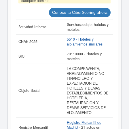
cualquier dominio.
AC HOTEL RECOLETOS SL tiene el distintivo TOP
100.000 EMPRESAS. Este distintivo se otorga a las
Conoce tu CiberScoring ahora
principales empresas españolas por volumen de
facturación.
Serv.hospedaje: hoteles y
Actividad Informa
La última actualización del informe de empresa se ha
moteles
realizado el 29/07/2026.
5510 - Hoteles y
CNAE 2025
alojamientos similares
70110000 - Hoteles y
SIC
moteles
LA COMPRAVENTA,
ARRENDAMIENTO NO
FINANCIERO Y
EXPLOTACION DE
HOTELES Y DEMAS
Objeto Social
ESTABLECIMIENTOS DE
HOTELERIA,
RESTAURACION Y
DEMAS SERVICIOS DE
ALOJAMIENTO
Registro Mercantil de
Registro Mercantil
Madrid
- 21 actos en