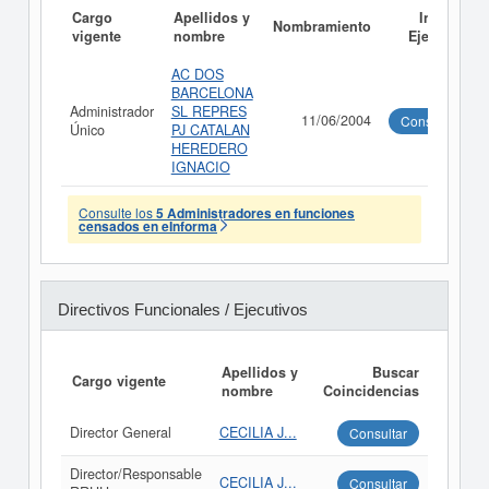
Cargo
Apellidos y
Informe
Nombramiento
vigente
nombre
Ejecutivo
AC DOS
BARCELONA
Administrador
SL REPRES
11/06/2004
Consultar
Único
PJ CATALAN
HEREDERO
IGNACIO
Consulte los
5 Administradores en funciones
censados en eInforma
Directivos Funcionales / Ejecutivos
Apellidos y
Buscar
Cargo vigente
nombre
Coincidencias
Director General
CECILIA J...
Consultar
Director/Responsable
CECILIA J...
Consultar