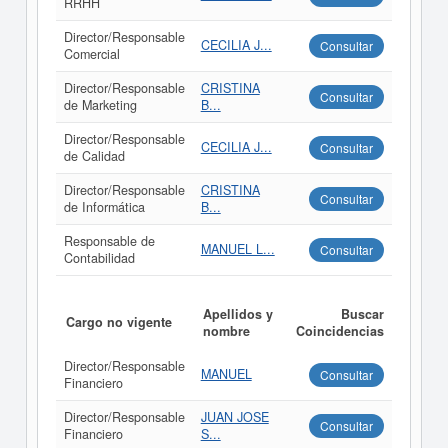
RRHH
Director/Responsable
CECILIA J...
Consultar
Comercial
Director/Responsable
CRISTINA
Consultar
de Marketing
B...
Director/Responsable
CECILIA J...
Consultar
de Calidad
Director/Responsable
CRISTINA
Consultar
de Informática
B...
Responsable de
MANUEL L...
Consultar
Contabilidad
Apellidos y
Buscar
Cargo no vigente
nombre
Coincidencias
Director/Responsable
MANUEL
Consultar
Financiero
Director/Responsable
JUAN JOSE
Consultar
Financiero
S...