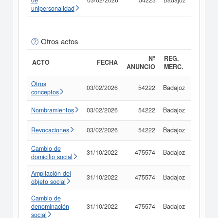
de
03/02/2026
54223
Badajoz
unipersonalidad
Otros actos
Nº
REG.
ACTO
FECHA
ANUNCIO
MERC.
Otros
03/02/2026
54222
Badajoz
Consult
conceptos
Nombramientos
03/02/2026
54222
Badajoz
Consult
Revocaciones
03/02/2026
54222
Badajoz
Consult
Cambio de
31/10/2022
475574
Badajoz
Consult
domicilio social
Ampliación del
31/10/2022
475574
Badajoz
Consult
objeto social
Cambio de
denominación
31/10/2022
475574
Badajoz
Consult
social