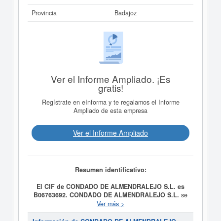
Provincia
Badajoz
Ver el Informe Ampliado. ¡Es
gratis!
Regístrate en eInforma y te regalamos el Informe
Ampliado de esta empresa
Ver el Informe Ampliado
Resumen identificativo:
El CIF de CONDADO DE ALMENDRALEJO S.L. es
B06763692.
CONDADO DE ALMENDRALEJO S.L.
se
constituyó el día 28/05/2020 con el objetivo de
Ver más >
Comercio al por mayor, no especializado, de productos
alimenticios, bebidas y tabaco (CNAE 4639). B) Otras