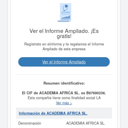
Ver el Informe Ampliado. ¡Es
gratis!
Regístrate en eInforma y te regalamos el Informe
Ampliado de esta empresa
Ver el Informe Ampliado
Resumen identificativo:
El CIF de ACADEMIA AFRICA SL. es B87690236.
Esta compañia tiene como finalidad social LA
ENSEÑANZA REGLADA EN CLASES DE APOYO
Ver más >
ESCOLAR, teniendo como fecha de su constitución el
día 18/11/2016. El CNAE que tiene es 8552 - Educación
Información de ACADEMIA AFRICA SL.
cultural. El número del SIC correspondiente a la
empresa
ACADEMIA AFRICA SL.
es el 82990100. Esta
Denominación
ACADEMIA AFRICA SL.
ficha de empresa se ha consultado un total de 32. La