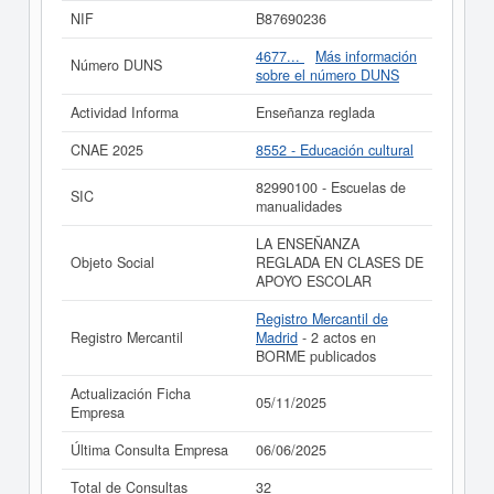
última consulta ha sido el 06/06/2025. En esta página
NIF
B87690236
puede consultar además las subvenciones a las que
puede optar esta empresa. Esta compañía tiene un
4677...
Más información
Número DUNS
rango de capital de 0 a 3.100 €. Adscrita en el Registro
sobre el número DUNS
Mercantil de Madrid, tienen publicados 2 actos en el
BORME.
Actividad Informa
Enseñanza reglada
Si está interesado en conocer más datos de la empresa
CNAE 2025
8552 - Educación cultural
ACADEMIA AFRICA SL. puede
acceder inmediatamente
a este Informe ampliado
de ACADEMIA AFRICA SL. y
82990100 - Escuelas de
SIC
consultar los resultados de sus años de actividad, así
manualidades
como los balances y cuentas de resultados disponibles.
LA ENSEÑANZA
La última actualización del informe de empresa se ha
Objeto Social
REGLADA EN CLASES DE
realizado el 05/11/2025.
APOYO ESCOLAR
Registro Mercantil de
Registro Mercantil
Madrid
- 2 actos en
BORME publicados
Actualización Ficha
05/11/2025
Empresa
Última Consulta Empresa
06/06/2025
Total de Consultas
32