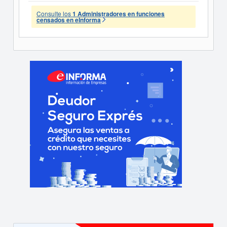
Consulte los
1 Administradores en funciones
censados en eInforma