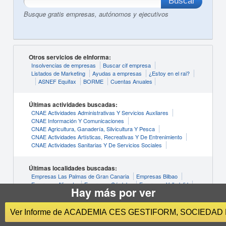
Busque gratis empresas, autónomos y ejecutivos
Otros servicios de eInforma:
Insolvencias de empresas
Buscar cif empresa
Listados de Marketing
Ayudas a empresas
¿Estoy en el rai?
ASNEF Equifax
BORME
Cuentas Anuales
Últimas actividades buscadas:
CNAE Actividades Administrativas Y Servicios Auxliares
CNAE Información Y Comunicaciones
CNAE Agricultura, Ganadería, Silvicultura Y Pesca
CNAE Actividades Artísticas, Recreativas Y De Entrenimiento
CNAE Actividades Sanitarias Y De Servicios Sociales
Últimas localidades buscadas:
Empresas Las Palmas de Gran Canaria
Empresas Bilbao
Empresas Alicante
Empresas Córdoba
Empresas Valladolid
Hay más por ver
Ver Informe de ACADEMIA CES GESTIFORM, SOCIEDAD 