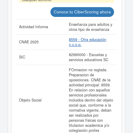
LIMITADA. y consultar los resultados de sus años de
actividad, así como los balances y cuentas de
resultados disponibles.
Conoce tu CiberScoring ahora
La última actualización del informe de empresa se ha
Enseñanza para adultos y
realizado el 09/06/2026.
Actividad Informa
otros tipo de enseñanza
8559 - Otra educación
CNAE 2025
n.c.o.p.
82990000 - Escuelas y
SIC
servicios educativos SC
FOrmacion no reglada.
Preparacion de
oposiciones. CNAE de la
actividad principal: 8559.
En relacion con aquellos
servicios profesionales
Objeto Social
incluidos dentro del objeto
social que, conforme a la
normativa vigente, deban
ser realizados por
personas físicas con
titulacion academica y/o
colegiación profes