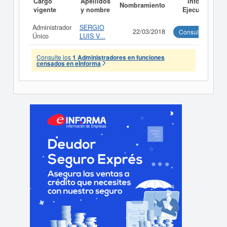
Cargo
Apellidos
Informe
Nombramiento
vigente
y nombre
Ejecutivo
Administrador
SERGIO
22/03/2018
Consultar
Único
LUIS V...
Consulte los
1 Administradores en funciones
censados en eInforma