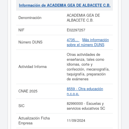
empresariales, la empresa
ACADEMIA GEA DE
Información de ACADEMIA GEA DE ALBACETE C.B.
ALBACETE C.B.
se encuentra en el SIC 82990000.
Esta ficha de empresa ha sido consultada 8 veces, la
ACADEMIA GEA DE
Denominación
última consulta se ha producido el 14/11/2011. En la
ALBACETE C.B.
presente página puede consultar a qué subvenciones
puede solicitar esta empresa las demás que estén
NIF
E02297257
relacionadas.
4735...
Más información
Número DUNS
Si está interesado en conocer más datos de la empresa
sobre el número DUNS
ACADEMIA GEA DE ALBACETE C.B. puede
acceder
inmediatamente a este Informe ampliado
de ACADEMIA
Otras actividades de
GEA DE ALBACETE C.B. y consultar los resultados de
enseñanza, tales como
sus años de actividad, así como los balances y cuentas
idiomas, corte y
Actividad Informa
de resultados disponibles.
confección, mecanografía,
taquigrafía, preparación
La última actualización del informe de empresa se ha
de exámenes
realizado el 11/09/2024.
8559 - Otra educación
CNAE 2025
n.c.o.p.
82990000 - Escuelas y
SIC
servicios educativos SC
Actualización Ficha
11/09/2024
Empresa