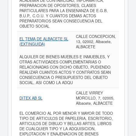
ACADEMIA DE CONTABILIDAD, INFORMATICA,
PREPARACION DE OPOSITORES, CLASES
PARTICULARES PARA LA ENSENANZA DE E.G.B,
B.U.P., C.O.U. Y CUANTOS DEMAS ACTOS
PREPARATORIOS SEAN CONSECUENCIA DEL
OBJETO SOCIAL
CALLE CONCEPCION,
EL TEMA DE ALBACETE SL
13, 02002, Albacete,
(EXTINGUIDA)
ALBACETE
ALQUILER DE BIENES MUEBLES E INMUEBLES, Y
OTRAS ACTIVIDADES COMPLEMENTARIAS O
RELACIONADAS CON DICHO OBJETO, PUDIENDO
REALIZAR CUANTOS ACTOS Y CONTRATOS SEAN
CONSECUENCIA O PRESUPUESTO DEL OBJETO
SOCIAL, ASI COMO LA ADQU
CALLE VIRREY
DITEX AB SL
MORCILLO, 7, 02005,
Albacete, ALBACETE
EL COMERCIO AL POR MENOR Y MAYOR DE TODO
TIPO DE ARTICULOS DE PAPELERIA, ESCRITORIO,
ARTICULOS DE DIBUJO Y BELLAS ARTES, LIBROS
DE CUALQUIER TIPO Y LA ADQUISICION,
EXPLOTACION Y ENAJENACION DE BIENES