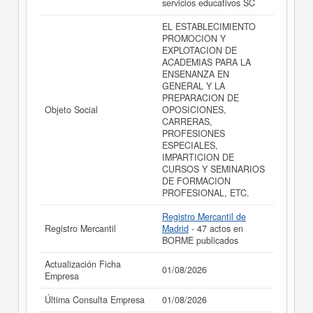
servicios educativos SC
sus años de actividad, así como los balances y cuentas
de resultados disponibles.
EL ESTABLECIMIENTO
PROMOCION Y
La última actualización del informe de empresa se ha
EXPLOTACION DE
realizado el 01/08/2026.
ACADEMIAS PARA LA
ENSENANZA EN
GENERAL Y LA
PREPARACION DE
Objeto Social
OPOSICIONES,
CARRERAS,
PROFESIONES
ESPECIALES,
IMPARTICION DE
CURSOS Y SEMINARIOS
DE FORMACION
PROFESIONAL, ETC.
Registro Mercantil de
Registro Mercantil
Madrid
- 47 actos en
BORME publicados
Actualización Ficha
01/08/2026
Empresa
Última Consulta Empresa
01/08/2026