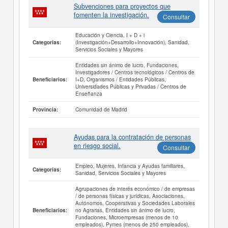
Subvenciones para proyectos que
fomenten la investigación.
Consultar
Educación y Ciencia, I + D + i
(Investigación+Desarrollo+Innovación), Sanidad,
Categorías:
Servicios Sociales y Mayores
Entidades sin ánimo de lucro, Fundaciones,
Investigadores / Centros tecnológicos / Centros de
I+D, Organismos / Entidades Públicas,
Beneficiarios:
Universidades Públicas y Privadas / Centros de
Enseñanza
Comunidad de Madrid
Provincia:
Ayudas para la contratación de personas
en riesgo social.
Consultar
Empleo, Mujeres, Infancia y Ayudas familiares,
Categorías:
Sanidad, Servicios Sociales y Mayores
Agrupaciones de interés económico / de empresas
/ de personas físicas y jurídicas, Asociaciones,
Autónomos, Cooperativas y Sociedades Laborales
no Agrarias, Entidades sin ánimo de lucro,
Beneficiarios:
Fundaciones, Microempresas (menos de 10
empleados), Pymes (menos de 250 empleados),