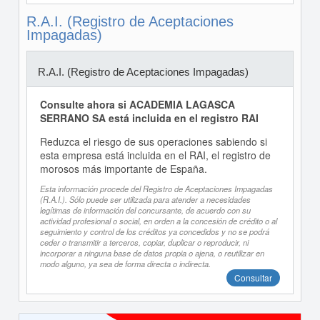
R.A.I. (Registro de Aceptaciones
Impagadas)
R.A.I. (Registro de Aceptaciones Impagadas)
Consulte ahora si ACADEMIA LAGASCA
SERRANO SA está incluida en el registro RAI
Reduzca el riesgo de sus operaciones sabiendo si
esta empresa está incluida en el RAI, el registro de
morosos más importante de España.
Esta información procede del Registro de Aceptaciones Impagadas
(R.A.I.). Sólo puede ser utilizada para atender a necesidades
legítimas de información del concursante, de acuerdo con su
actividad profesional o social, en orden a la concesión de crédito o al
seguimiento y control de los créditos ya concedidos y no se podrá
ceder o transmitir a terceros, copiar, duplicar o reproducir, ni
incorporar a ninguna base de datos propia o ajena, o reutilizar en
modo alguno, ya sea de forma directa o indirecta.
Consultar