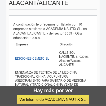
ALACANT/ALICANTE
A continuación le ofrecemos un listado con 10
empresas similares a ACADEMIA NAUTIX SL. en
ALACANT/ALICANTE y del sector 8559 - Otra
educación n.c.o.p..
Empresa
Dirección
CALLE SOL
NACIENTE, 8, 03016,
EDICIONES CEMETC SL
Alicante/Alacant,
ALICANTE
ENSENANZA DE TECNICA DE LA MEDICINA
TRADICIONAL CHINA. ACUPUNTURA
ASESORAMIENTO PARA SANITARIO DE MEDICINA
NATURAL Y TRADICIONAL CHINA VENTA DE
PRODUCTOS PARASANITARIOS ORTOPEDICOS,
Hay más por ver
DIETETICOS ETC.
Ver Informe de ACADEMIA NAUTIX SL.
CALLE PINTOR
APARICIO, 34, 03003,