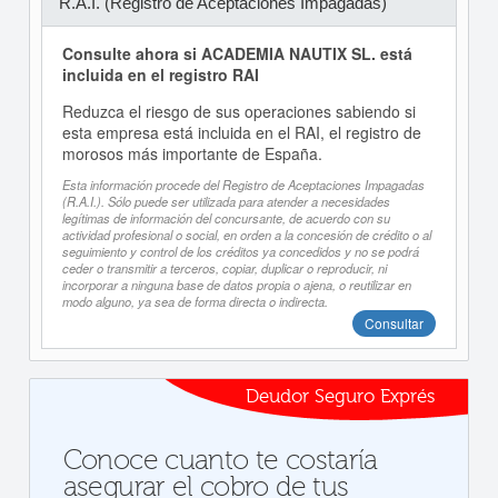
R.A.I. (Registro de Aceptaciones Impagadas)
Consulte ahora si ACADEMIA NAUTIX SL. está
incluida en el registro RAI
Reduzca el riesgo de sus operaciones sabiendo si
esta empresa está incluida en el RAI, el registro de
morosos más importante de España.
Esta información procede del Registro de Aceptaciones Impagadas
(R.A.I.). Sólo puede ser utilizada para atender a necesidades
legítimas de información del concursante, de acuerdo con su
actividad profesional o social, en orden a la concesión de crédito o al
seguimiento y control de los créditos ya concedidos y no se podrá
ceder o transmitir a terceros, copiar, duplicar o reproducir, ni
incorporar a ninguna base de datos propia o ajena, o reutilizar en
modo alguno, ya sea de forma directa o indirecta.
Consultar
Deudor Seguro Exprés
Conoce cuanto te costaría
asegurar el cobro de tus