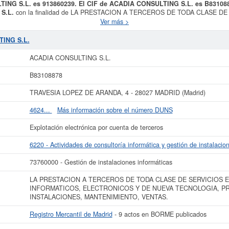
TING S.L. es 913860239. El CIF de ACADIA CONSULTING S.L. es B83108
S.L.
con la finalidad de LA PRESTACION A TERCEROS DE TODA CLASE D
TRONICOS Y DE NUEVA TECNOLOGIA, PROGRAMACION, MONTAJES, INST
Ver más >
a CNAE 6220 - Actividades de consultoría informática y gestión de instalacion
 la clasificación SIC correspondiente a la actividad 73760000. El equipo de 
TING S.L.
e 66 consultas. La última visualización es del 21/06/2021. Esta empresa y otras 
desde aquí. Su capital se sitúa alrededor de 0 a 3.100 €. El número de actos 
ACADIA CONSULTING S.L.
empresa es de 9 y figura en el Registro Mercantil de Madrid.
B83108878
 más datos de la empresa ACADIA CONSULTING S.L. puede
acceder inmediatam
ultar los resultados de sus años de actividad, así como los balances y cuen
TRAVESIA LOPEZ DE ARANDA, 4 - 28027 MADRID (Madrid)
La última actualización del informe de empresa se ha realizado el 17/10/2025.
4624...
Más información sobre el número DUNS
Explotación electrónica por cuenta de terceros
6220 - Actividades de consultoría informática y gestión de instalacio
73760000 - Gestión de instalaciones informáticas
LA PRESTACION A TERCEROS DE TODA CLASE DE SERVICIOS 
INFORMATICOS, ELECTRONICOS Y DE NUEVA TECNOLOGIA, P
INSTALACIONES, MANTENIMIENTO, VENTAS.
Registro Mercantil de Madrid
- 9 actos en BORME publicados