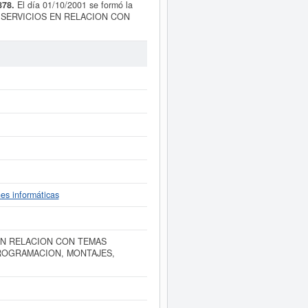
878.
El día 01/10/2001 se formó la
E SERVICIOS EN RELACION CON
ALACIONES, MANTENIMIENTO,
es informáticas. La empresa
ACADIA
empleados se compone de un total de
similiares pueden aspirar a algunas
publicados en el BORME sobre esta
ente a este Informe ampliado
de
tas de resultados disponibles.
nes informáticas
EN RELACION CON TEMAS
ROGRAMACION, MONTAJES,