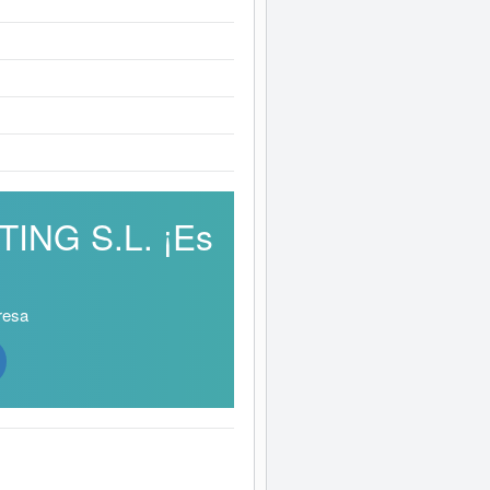
TING S.L. ¡Es
resa