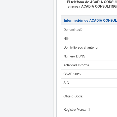
El teléfono de ACADIA CONSUL
empresa
ACADIA CONSULTING 
TEMAS INFORMATICOS, ELEC
VENTAS.. Está dentro de la categorí
CONSULTING S.L.
se encuentra en
Información de ACADIA CONSUL
3. La ficha contabiliza un total d
subvenciones. Descubra a cuales 
Denominación
NIF
Si está interesado en conocer
ACADIA CONSULTING S.L. y cons
Domicilio social anterior
Número DUNS
Actividad Informa
CNAE 2025
SIC
Objeto Social
Registro Mercantil