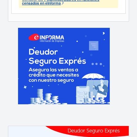
censados en eInforma
Deudor Seguro Exprés