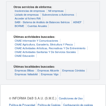
Otros servicios de eInforma:
Insolvencias de empresas
Nif empresas
Listado de empresas
Subvenciones a Autónomos
Acceder al fichero RAI
SABI - Sistema de Análisis de Balances Ibéricos
ASNEF
BORME
Cuentas Anuales
Últimas actividades buscadas:
CNAE Información Y Comunicaciones
CNAE Agricultura, Ganadería, Silvicultura Y Pesca
CNAE Actividades Artísticas, Recreativas Y De Entrenimiento
CNAE Actividades Sanitarias Y De Servicios Sociales
CNAE Educación
Últimas localidades buscadas:
Empresas Bilbao
Empresas Alicante
Empresas Córdoba
Empresas Valladolid
Empresas Vigo
© INFORMA D&B S.A.U. (S.M.E.)
Condiciones de Uso
Política de Privacidad
Política de Cookies
Configuración de cookies