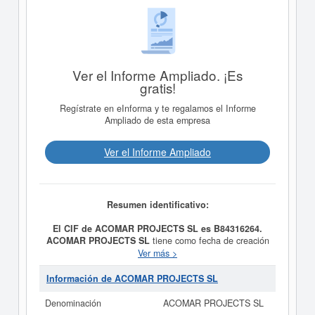
Ver el Informe Ampliado. ¡Es
gratis!
Regístrate en eInforma y te regalamos el Informe
Ampliado de esta empresa
Ver el Informe Ampliado
Resumen identificativo:
El CIF de ACOMAR PROJECTS SL es B84316264.
ACOMAR PROJECTS SL
tiene como fecha de creación
el día 22/04/2005 y su meta es LA REALIZACION DE
Ver más >
ANALISIS FINANCIEROS, INVESTIGACION EN
TECNICAS DE MARKETING, GESTION Y
Información de ACOMAR PROJECTS SL
DESARROLLO DE EMPRESAS. Se clasifica dentro de la
categoría del CNAE 9699 - Otros servicios personales
Denominación
ACOMAR PROJECTS SL
n.c.o.p..
ACOMAR PROJECTS SL
consta con el