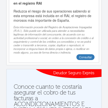
en el registro RAI
Reduzca el riesgo de sus operaciones sabiendo si
esta empresa está incluida en el RAI, el registro de
morosos más importante de España.
Esta información procede del Registro de Aceptaciones Impagadas
(R.A.I.). Sólo puede ser utilizada para atender a necesidades
legítimas de información del concursante, de acuerdo con su
actividad profesional o social, en orden a la concesión de crédito o al
seguimiento y control de los créditos ya concedidos y no se podrá
ceder o transmitir a terceros, copiar, duplicar o reproducir, ni
incorporar a ninguna base de datos propia o ajena, o reutilizar en
modo alguno, ya sea de forma directa o indirecta.
Consultar
Deudor Seguro Exprés
Conoce cuanto te costaría
asegurar el cobro de tus
facturas a
ACONDICIONAMIENTOS E