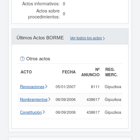
Actos informativos:
0
Actos sobre
0
procedimientos:
Últimos Actos BORME
Ver todos los actos
Otros actos
Nº
REG.
ACTO
FECHA
ANUNCIO
MERC.
Revocaciones
05/01/2007
8111
Gipuzkoa
Consu
Nombramientos
06/09/2006
438617
Gipuzkoa
Consu
Constitución
06/09/2006
438617
Gipuzkoa
Consu