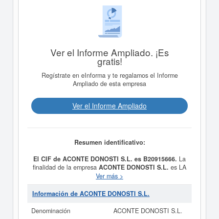
Ver el Informe Ampliado. ¡Es
gratis!
Regístrate en eInforma y te regalamos el Informe
Ampliado de esta empresa
Ver el Informe Ampliado
Resumen identificativo:
El CIF de ACONTE DONOSTI S.L. es B20915666.
La
finalidad de la empresa
ACONTE DONOSTI S.L.
es LA
EXPLOTACION DE BARES, RESTAURANTES,
Ver más >
CAFETERIAS, SALAS DE FIESTA, HOTELES,
SERVICIOS DE CATERING, Y LA PRESTACION DE
Información de ACONTE DONOSTI S.L.
TODOS LOS SERVICIOS Y ACTIVIDADES PROPIOS
DE LA INDUSTRIA HOSTELERA Y RESTAURADORA.
Denominación
ACONTE DONOSTI S.L.
LA ORGANIZACION D y fue constituida el 21/06/2006.