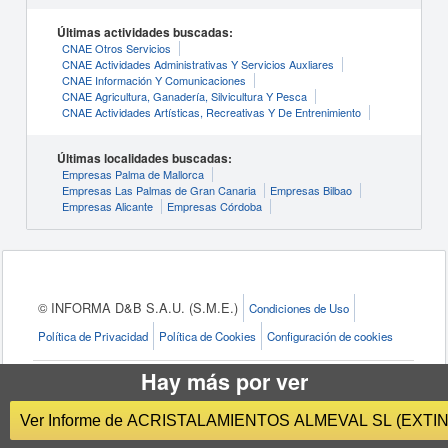
Últimas actividades buscadas:
CNAE Otros Servicios
CNAE Actividades Administrativas Y Servicios Auxliares
CNAE Información Y Comunicaciones
CNAE Agricultura, Ganadería, Silvicultura Y Pesca
CNAE Actividades Artísticas, Recreativas Y De Entrenimiento
Últimas localidades buscadas:
Empresas Palma de Mallorca
Empresas Las Palmas de Gran Canaria
Empresas Bilbao
Empresas Alicante
Empresas Córdoba
© INFORMA D&B S.A.U. (S.M.E.)
Condiciones de Uso
Política de Privacidad
Política de Cookies
Configuración de cookies
Hay más por ver
eInforma, marca de
INFORMA D&B S.A.U. (S.M.E.)
, es el
líder en el mercado Español de
información de empresas
Ver Informe de ACRISTALAMI
e
informes de empresas
. Contamos con una base de