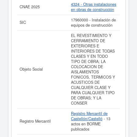
Si está interesado en conocer más datos de la empresa
4324 - Otras instalaciones
CNAE 2025
ACRISTALAMIENTOS ALMEVAL SL (EXTINGUIDA)
en obras de construcción
puede
acceder inmediatamente a este Informe ampliado
de ACRISTALAMIENTOS ALMEVAL SL (EXTINGUIDA) y
17960000 - Instalación de
SIC
consultar los resultados de sus años de actividad, así
equipos de construcción
como los balances y cuentas de resultados disponibles.
EL REVESTIMIENTO Y
La última actualización del informe de empresa se ha
CERRAMIENTO DE
realizado el 23/10/2023.
EXTERIORES E
INTERIORES DE TODAS
CLASES Y EN TODO
TIPO DE OBRA; LA
COLOCACION DE
Objeto Social
AISLAMIENTOS
FONICOS, TERMICOS Y
ACUSTICOS DE
CUALQUIER CLASE Y
PARA CUALQUIER TIPO
DE OBRAS; Y LA
CONSER
Registro Mercantil de
Castellón/Castelló
- 13
Registro Mercantil
actos en BORME
publicados