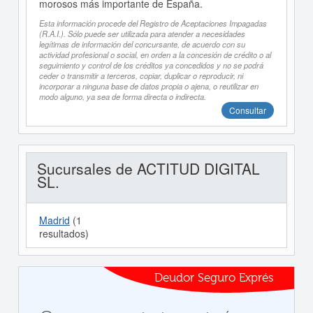
morosos más importante de España.
Esta información procede del Registro de Aceptaciones Impagadas
(R.A.I.). Sólo puede ser utilizada para atender a necesidades
legítimas de información del concursante, de acuerdo con su
actividad profesional o social, en orden a la concesión de crédito o al
seguimiento y control de los créditos ya concedidos y no se podrá
ceder o transmitir a terceros, copiar, duplicar o reproducir, ni
incorporar a ninguna base de datos propia o ajena, o reutilizar en
modo alguno, ya sea de forma directa o indirecta.
Consultar
Sucursales de ACTITUD DIGITAL
SL.
Madrid
(1
resultados)
Deudor Seguro Exprés