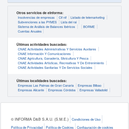
Otros servicios de eInforma:
Insolvencias de empresas
Cif nif
Listado de telemarketing
Subvenciones a las PYMES
Lista del rai
Sistema de Análisis de Balances Ibéricos
BORME
Cuentas Anuales
Últimas actividades buscadas:
CNAE Actividades Administrativas Y Servicios Auxliares
CNAE Información Y Comunicaciones
CNAE Agricultura, Ganadería, Silvicultura Y Pesca
CNAE Actividades Artísticas, Recreativas Y De Entrenimiento
CNAE Actividades Sanitarias Y De Servicios Sociales
Últimas localidades buscadas:
Empresas Las Palmas de Gran Canaria
Empresas Bilbao
Empresas Alicante
Empresas Córdoba
Empresas Valladolid
© INFORMA D&B S.A.U. (S.M.E.)
Condiciones de Uso
Política de Privacidad
Política de Cookies
Configuración de cookies