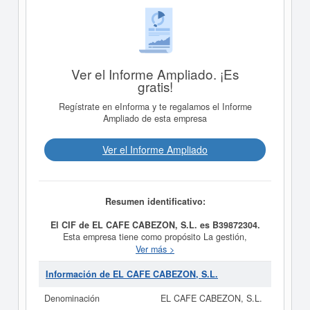
Ver el Informe Ampliado. ¡Es
gratis!
Regístrate en eInforma y te regalamos el Informe
Ampliado de esta empresa
Ver el Informe Ampliado
Resumen identificativo:
El CIF de EL CAFE CABEZON, S.L. es B39872304.
Esta empresa tiene como propósito La gestión,
asesoramiento y explotación de negocios y
Ver más >
establecimientos de hostelería, tales como bares, cafés,
mesones, restaurantes, hoteles, moteles, hostales o
Información de EL CAFE CABEZON, S.L.
pensiones, casas rurales, bares-musicales, disco-pub,
salas de fiestas y discotecas. y fue creada el día
Denominación
EL CAFE CABEZON, S.L.
12/12/2018. La categoría CNAE en la que está dada de