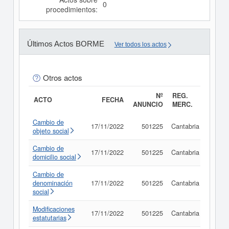
0
procedimientos:
Últimos Actos BORME
Ver todos los actos
Otros actos
Nº
REG.
ACTO
FECHA
ANUNCIO
MERC.
Cambio de
17/11/2022
501225
Cantabria
Consu
objeto social
Cambio de
17/11/2022
501225
Cantabria
Consu
domicilio social
Cambio de
denominación
17/11/2022
501225
Cantabria
Consu
social
Modificaciones
17/11/2022
501225
Cantabria
Consu
estatutarias