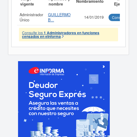
Nombramiento
vigente
nombre
Ejecutivo
Administrador
GUILLERMO
14/01/2019
Consultar
Único
B...
Consulte los
1 Administradores en funciones
censados en eInforma