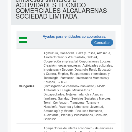
ACTIVIDADES TECNICO
COMERCIALES ALCALARENAS
SOCIEDAD LIMITADA.
Ayudas para entidades colaboradoras.
Consultar
Agricultura, Ganadería, Caza y Pesca, Artesanía,
Asociacionismo y Voluntariado, Calidad,
Cooperación empresarial, Corporaciones Locales,
Creación nuevas empresas, Actividades culturales,
lingüísticas y Deporte, Desarrollo Rural, Educación
y Ciencia, Empleo, Equipamientos informáticos y
Tecnología, Formación, Inversiones Materiales y
Equipos, I + D + i
(Investigación+Desarrollo+Innovación), Medio
Categorías:
Ambiente y Energía, Minusválidos /
Discapacitados, Mujeres, Infancia y Ayudas
familiares, Sanidad, Servicios Sociales y Mayores,
Textil - Confección, Transporte, Turismo y
Hostelería, Vivienda y Urbanismo, Juventud,
Arqueología y Minería, Recursos Humanos,
Audiovisual, Prensa y Publicaciones, Consumo,
Comercio
Agrupaciones de interés económico / de empresas