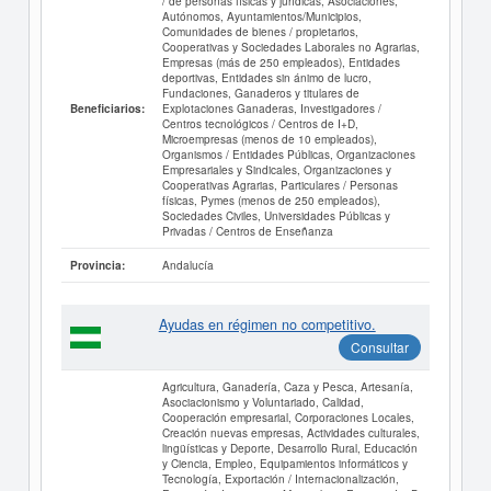
/ de personas físicas y jurídicas, Asociaciones,
Autónomos, Ayuntamientos/Municipios,
Comunidades de bienes / propietarios,
Cooperativas y Sociedades Laborales no Agrarias,
Empresas (más de 250 empleados), Entidades
deportivas, Entidades sin ánimo de lucro,
Fundaciones, Ganaderos y titulares de
Explotaciones Ganaderas, Investigadores /
Beneficiarios:
Centros tecnológicos / Centros de I+D,
Microempresas (menos de 10 empleados),
Organismos / Entidades Públicas, Organizaciones
Empresariales y Sindicales, Organizaciones y
Cooperativas Agrarias, Particulares / Personas
físicas, Pymes (menos de 250 empleados),
Sociedades Civiles, Universidades Públicas y
Privadas / Centros de Enseñanza
Andalucía
Provincia:
Ayudas en régimen no competitivo.
Consultar
Agricultura, Ganadería, Caza y Pesca, Artesanía,
Asociacionismo y Voluntariado, Calidad,
Cooperación empresarial, Corporaciones Locales,
Creación nuevas empresas, Actividades culturales,
lingüísticas y Deporte, Desarrollo Rural, Educación
y Ciencia, Empleo, Equipamientos informáticos y
Tecnología, Exportación / Internacionalización,