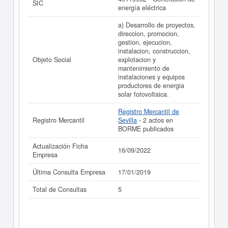
SIC
ACTIVIDADES TECNICO COMERCIALES
energía eléctrica
ALCALARENAS SOCIEDAD LIMITADA. y consultar los
resultados de sus años de actividad, así como los
a) Desarrollo de proyectos,
balances y cuentas de resultados disponibles.
direccion, promocion,
gestion, ejecucion,
La última actualización del informe de empresa se ha
instalacion, construccion,
realizado el 16/09/2022.
Objeto Social
explotacion y
mantenimiento de
instalaciones y equipos
productores de energia
solar fotovoltaica.
Registro Mercantil de
Registro Mercantil
Sevilla
- 2 actos en
BORME publicados
Actualización Ficha
16/09/2022
Empresa
Última Consulta Empresa
17/01/2019
Total de Consultas
5