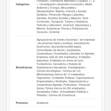
Formación, Inversiones Materiales y Equipos, I + D
+ i (Investigación+Desarrollo+Innovación), Medio
Categorías:
Ambiente y Energía, Minusválidos /
Discapacitados, Mujeres, Infancia y Ayudas
familiares, Prevención Riesgos Laborales,
Sanidad, Servicios Sociales y Mayores, Textil -
Confección, Transporte, Turismo y Hostelería,
Vivienda y Urbanismo, Juventud, Arqueología y
Minería, Audiovisual, Prensa y Publicaciones,
Consumo, Comercio
Agrupaciones de interés económico / de empresas
/ de personas físicas y jurídicas, Asociaciones,
Autónomos, Ayuntamientos/Municipios,
Comunidades de bienes / propietarios,
Cooperativas y Sociedades Laborales no Agrarias,
Empresas (más de 250 empleados), Entidades
deportivas, Entidades sin ánimo de lucro,
Fundaciones, Ganaderos y titulares de
Explotaciones Ganaderas, Investigadores /
Beneficiarios:
Centros tecnológicos / Centros de I+D,
Microempresas (menos de 10 empleados),
Organismos / Entidades Públicas, Organizaciones
Empresariales y Sindicales, Organizaciones y
Cooperativas Agrarias, Particulares / Personas
físicas, Pymes (menos de 250 empleados),
Sociedades Civiles, Universidades Públicas y
Privadas / Centros de Enseñanza
Andalucía
Provincia: