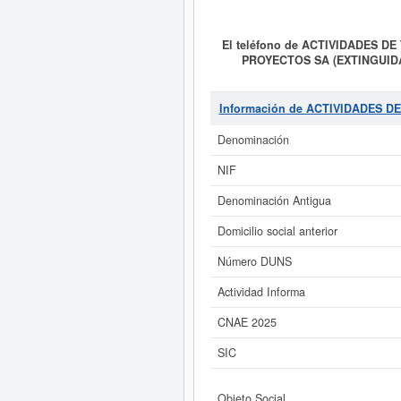
El teléfono de ACTIVIDADES D
PROYECTOS SA (EXTINGUIDA
(EXTINGUIDA)
tiene como fina
INSPECCION REGLAMENTARIA, C
FORMACION. . Su categoría CNAE 
Información de ACTIVIDADES 
actividad de la clasificación de
ACTIVIDADES DE TECNOLOGIA
Denominación
(EXTINGUIDA)
cuenta con un tota
para esta empresa y otras simil
NIF
Denominación Antigua
Si está interesado en cono
inmediatamente a este Informe a
Domicilio social anterior
Número DUNS
Actividad Informa
CNAE 2025
SIC
Objeto Social