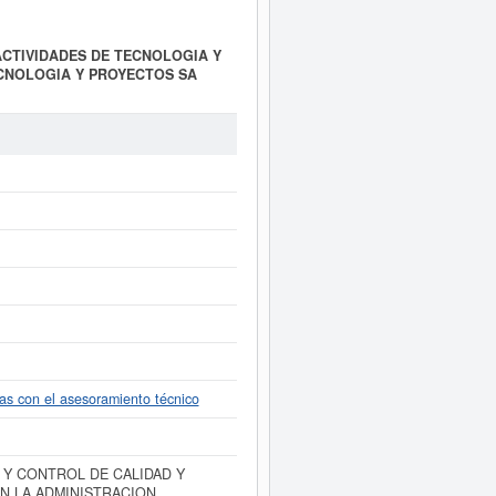
e ACTIVIDADES DE TECNOLOGIA Y
ECNOLOGIA Y PROYECTOS SA
NTROL DE CALIDAD Y CANTIDAD,
CERTIFICACION, HOMOLOGACION,
con el asesoramiento técnico. La
110000. El personal compuesto por
TECNOLOGIA Y PROYECTOS SA
onsultar las posibles subvenciones
El BORME ha publicado 55 de esta
A (EXTINGUIDA) puede
acceder
nsultar los resultados de sus
das con el asesoramiento técnico
 Y CONTROL DE CALIDAD Y
N LA ADMINISTRACION,