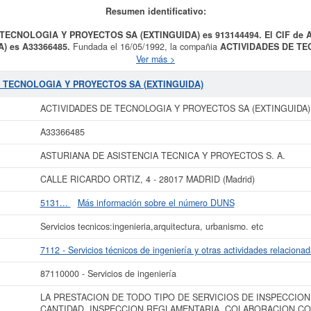
Resumen identificativo:
E TECNOLOGIA Y PROYECTOS SA (EXTINGUIDA) es 913144494. El CIF d
) es A33366485.
Fundada el 16/05/1992, la compañia
ACTIVIDADES DE T
lidad LA PRESTACION DE TODO TIPO DE SERVICIOS DE INSPECCION Y CO
Ver más >
OLABORACION CON LA ADMINISTRACION, CONSULTORIA, AUDITORIA, 
es 7112 - Servicios técnicos de ingeniería y otras actividades relacionadas 
DE TECNOLOGIA Y PROYECTOS SA (EXTINGUIDA)
l Sistema Internacional de Clasificación de empresas corresponde al número 87
 Y PROYECTOS SA (EXTINGUIDA)
es de un total de 6.
ACTIVIDADES DE 
ACTIVIDADES DE TECNOLOGIA Y PROYECTOS SA (EXTINGUIDA)
l de 298 consultas. Su última consulta se ha producido el 10/09/2025. Puede c
ares en esta misma página. El rango del capital social es mayor de 60.000 €. 
A33366485
empresa y esta registrada en el Registro Mercantil de Madrid.
ASTURIANA DE ASISTENCIA TECNICA Y PROYECTOS S. A.
cer más datos de la empresa ACTIVIDADES DE TECNOLOGIA Y PROYECTOS S
mpliado
de ACTIVIDADES DE TECNOLOGIA Y PROYECTOS SA (EXTINGUIDA) y co
CALLE RICARDO ORTIZ, 4 - 28017 MADRID (Madrid)
años de actividad, así como los balances y cuentas de resultados disponibles.
5131...
Más información sobre el número DUNS
La última actualización del informe de empresa se ha realizado el 17/10/2025.
Servicios tecnicos:ingenieria,arquitectura, urbanismo. etc
7112 - Servicios técnicos de ingeniería y otras actividades relaciona
87110000 - Servicios de ingeniería
LA PRESTACION DE TODO TIPO DE SERVICIOS DE INSPECCION
CANTIDAD, INSPECCION REGLAMENTARIA, COLABORACION CO