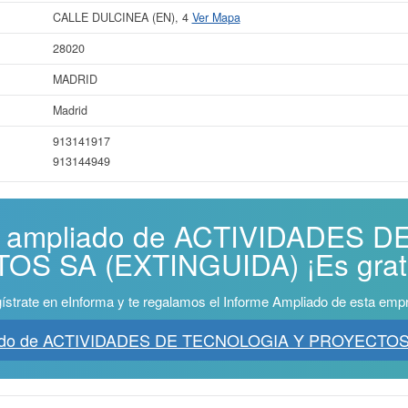
CALLE DULCINEA (EN), 4
Ver Mapa
28020
MADRID
Madrid
913141917
913144949
me ampliado de ACTIVIDADES
S SA (EXTINGUIDA) ¡Es grati
ístrate en eInforma y te regalamos el Informe Ampliado de esta emp
liado de ACTIVIDADES DE TECNOLOGIA Y PROYECTOS