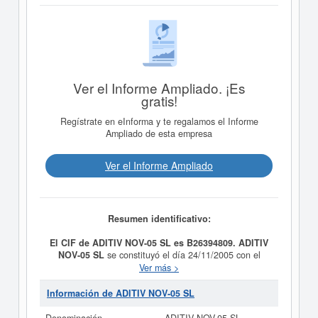
Ver el Informe Ampliado. ¡Es
gratis!
Regístrate en eInforma y te regalamos el Informe
Ampliado de esta empresa
Ver el Informe Ampliado
Resumen identificativo:
El CIF de ADITIV NOV-05 SL es B26394809.
ADITIV
NOV-05 SL
se constituyó el día 24/11/2005 con el
objetivo de A) LA ELABORACION DE PRODUCTOS
Ver más >
QUIMICOS, AGROQUIMICOS, INSECTICIDAS,
FITOSANITARIOS, DETERGENCIAS SINTETICAS Y
Información de ADITIV NOV-05 SL
LEJIAS, REACTIVOS QUIMICOS, DISOLVENTES,
PINTURAS, PRODUCTOS PARA LA INDUSTRIA DE