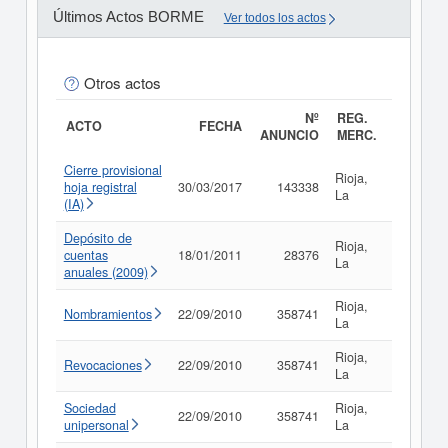
Últimos Actos BORME
Ver todos los actos
Otros actos
Nº
REG.
ACTO
FECHA
ANUNCIO
MERC.
Cierre provisional
Rioja,
hoja registral
30/03/2017
143338
Consult
La
(IA)
Depósito de
Rioja,
cuentas
18/01/2011
28376
Consult
La
anuales (2009)
Rioja,
Nombramientos
22/09/2010
358741
Consult
La
Rioja,
Revocaciones
22/09/2010
358741
Consult
La
Sociedad
Rioja,
22/09/2010
358741
Consult
unipersonal
La