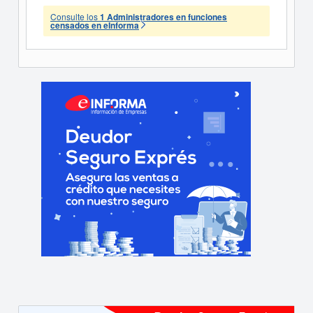
Consulte los
1 Administradores en funciones
censados en eInforma