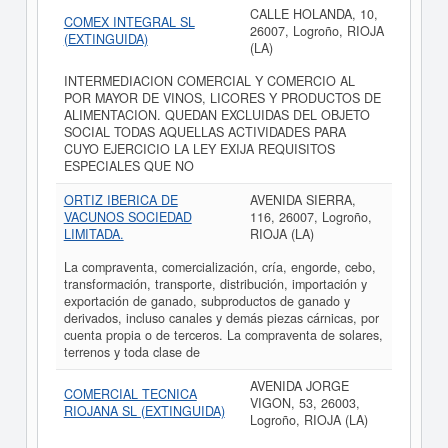
CALLE HOLANDA, 10,
COMEX INTEGRAL SL
26007, Logroño, RIOJA
(EXTINGUIDA)
(LA)
INTERMEDIACION COMERCIAL Y COMERCIO AL
POR MAYOR DE VINOS, LICORES Y PRODUCTOS DE
ALIMENTACION. QUEDAN EXCLUIDAS DEL OBJETO
SOCIAL TODAS AQUELLAS ACTIVIDADES PARA
CUYO EJERCICIO LA LEY EXIJA REQUISITOS
ESPECIALES QUE NO
ORTIZ IBERICA DE
AVENIDA SIERRA,
VACUNOS SOCIEDAD
116, 26007, Logroño,
LIMITADA.
RIOJA (LA)
La compraventa, comercialización, cría, engorde, cebo,
transformación, transporte, distribución, importación y
exportación de ganado, subproductos de ganado y
derivados, incluso canales y demás piezas cárnicas, por
cuenta propia o de terceros. La compraventa de solares,
terrenos y toda clase de
AVENIDA JORGE
COMERCIAL TECNICA
VIGON, 53, 26003,
RIOJANA SL (EXTINGUIDA)
Logroño, RIOJA (LA)