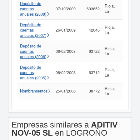
Depósito de
Rioja,
cuentas
07/10/2009
603652
Consult
La
anuales (2008)
Depósito de
Rioja,
cuentas
26/01/2009
42046
Consult
La
anuales (2007)
Depósito de
Rioja,
cuentas
08/02/2008
63722
Consult
La
anuales (2006)
Depósito de
Rioja,
cuentas
08/02/2008
63712
Consult
La
anuales (2005)
Rioja,
Nombramientos
25/01/2006
38772
Consult
La
Empresas similares a
ADITIV
NOV-05 SL
en LOGROÑO