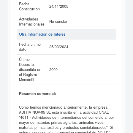
Fecha
24/11/2005
Constitución
Actividades
No constan
Internacionales
Otra Información de Interés
Fecha último
25/03/2024
dato
Último
Depósito
disponible en
2009
el Registro
Mercantil
Resumen comercial:
Como hemos mencionado anteriormente, la empresa
ADITIV NOV-05 SL está inscrita en la actividad CNAE
"4611 - Actividades de intermediarios del comercio al por
mayor de materias primas agrarias, animales vivos,
materias primas textiles y productos semielaborados". Si
quieres conocer más información comercial de ADITIV