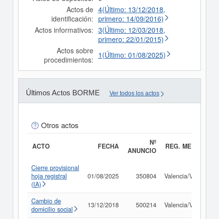
Actos de
4(Último: 13/12/2018,
identificación:
primero: 14/09/2016)
Actos informativos:
3(Último: 12/03/2018,
primero: 22/01/2015)
Actos sobre
1(Último: 01/08/2025)
procedimientos:
Últimos Actos BORME
Ver todos los actos
Otros actos
Nº
ACTO
FECHA
REG. MERC.
ANUNCIO
Cierre provisional
hoja registral
01/08/2025
350804
Valencia/València
(IA)
Cambio de
13/12/2018
500214
Valencia/València
domicilio social