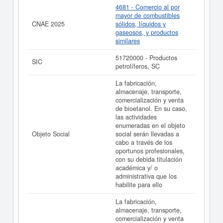
EXPERTINVESGLOB SOCIEDAD LIMITADA. puede
4681 - Comercio al por
acceder inmediatamente a este Informe ampliado
de
mayor de combustibles
EXPERTINVESGLOB SOCIEDAD LIMITADA. y consultar
CNAE 2025
sólidos, líquidos y
los resultados de sus años de actividad, así como los
gaseosos, y productos
balances y cuentas de resultados disponibles.
similares
La última actualización del informe de empresa se ha
51720000 - Productos
realizado el 20/11/2025.
SIC
petrolíferos, SC
La fabricación,
almacenaje, transporte,
comercialización y venta
de bioetanol. En su caso,
las actividades
enumeradas en el objeto
Objeto Social
social serán llevadas a
cabo a través de los
oportunos profesionales,
con su debida titulación
académica y/ o
administrativa que los
habilite para ello
La fabricación,
almacenaje, transporte,
comercialización y venta