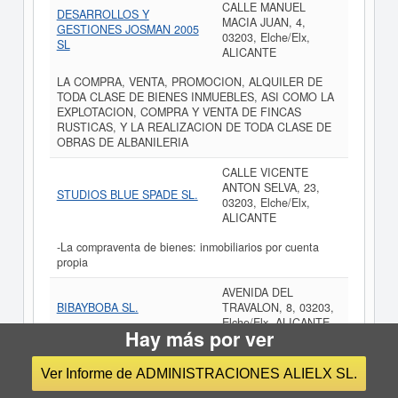
CALLE MANUEL
DESARROLLOS Y
MACIA JUAN, 4,
GESTIONES JOSMAN 2005
03203, Elche/Elx,
SL
ALICANTE
LA COMPRA, VENTA, PROMOCION, ALQUILER DE
TODA CLASE DE BIENES INMUEBLES, ASI COMO LA
EXPLOTACION, COMPRA Y VENTA DE FINCAS
RUSTICAS, Y LA REALIZACION DE TODA CLASE DE
OBRAS DE ALBANILERIA
CALLE VICENTE
ANTON SELVA, 23,
STUDIOS BLUE SPADE SL.
03203, Elche/Elx,
ALICANTE
-La compraventa de bienes: inmobiliarios por cuenta
propia
AVENIDA DEL
BIBAYBOBA SL.
TRAVALON, 8, 03203,
Elche/Elx, ALICANTE
Hay más por ver
Servicios de intermediación inmobiliaria. Promoción
inmobiliaria de edificaciones. Arrendamiento de bienes
Ver Informe de ADMINISTRACIONES ALIELX SL.
inmuebles. La realización de todo tipo de obras de
construcción civil