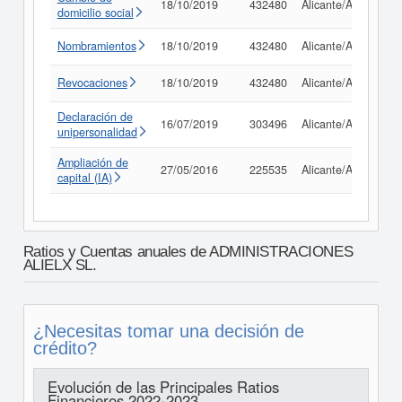
18/10/2019
432480
Alicante/Alacant
domicilio social
Nombramientos
18/10/2019
432480
Alicante/Alacant
Revocaciones
18/10/2019
432480
Alicante/Alacant
Declaración de
16/07/2019
303496
Alicante/Alacant
unipersonalidad
Ampliación de
27/05/2016
225535
Alicante/Alacant
capital (IA)
Ratios y Cuentas anuales de ADMINISTRACIONES
ALIELX SL.
¿Necesitas tomar una decisión de
crédito?
Evolución de las Principales Ratios
Financieros 2022-2023