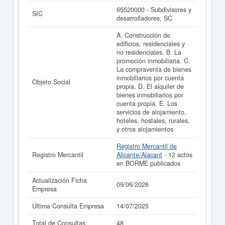
resultados de sus años de actividad, así como los
65520000 - Subdivisores y
SIC
balances y cuentas de resultados disponibles.
desarrolladores, SC
La última actualización del informe de empresa se ha
A. Construcción de
realizado el 09/06/2026.
edificios, residenciales y
no residenciales. B. La
promoción inmobiliaria. C.
La compraventa de bienes
inmobiliarios por cuenta
Objeto Social
propia. D. El alquiler de
bienes inmobiliarios por
cuenta propia. E. Los
servicios de alojamiento,
hoteles, hostales, rurales,
y otros alojamientos
Registro Mercantil de
Registro Mercantil
Alicante/Alacant
- 12 actos
en BORME publicados
Actualización Ficha
09/06/2026
Empresa
Última Consulta Empresa
14/07/2025
Total de Consultas
48