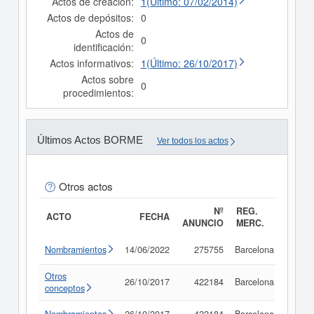
Actos de creación:
1(Último: 07/02/2014)
Actos de depósitos:
0
Actos de
0
identificación:
Actos informativos:
1(Último: 26/10/2017)
Actos sobre
0
procedimientos:
Últimos Actos BORME
Ver todos los actos
Otros actos
Nº
REG.
ACTO
FECHA
ANUNCIO
MERC.
Nombramientos
14/06/2022
275755
Barcelona
Consu
Otros
26/10/2017
422184
Barcelona
Consu
conceptos