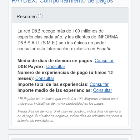
PAYDEX: Comportamiento de pagos
Resumen
La red D&B recoge más de 100 millones de
experiencias cada año, y los clientes de INFORMA
D&B S.A.U. (S.M.E.) son los únicos en poder
consultar esta información exclusiva en España.
Media de días de demora en pagos
:
Consultar
D&B Paydex
:
Consultar
Número de experiencias de pago (últimos 12
meses)
:
Consultar
Importe total de las experiencias
:
Consultar
Importe medio de las experiencias
:
Consultar
* El Paydex es un índice que va de 0 a 100. Mayores valores en el
índice son indicativos de mayor puntualidad en los pagos.
Medía días de demora: Si el valor es positivo, indica días de demora
en el pago. Si el valor es negativo, indica días de adelanto respecto a
la fecha de vencimiento.