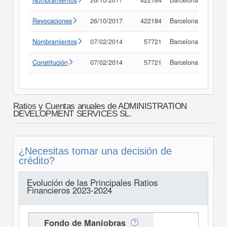
Nombramientos
26/10/2017
422184
Barcelona
Consu
Revocaciones
26/10/2017
422184
Barcelona
Consu
Nombramientos
07/02/2014
57721
Barcelona
Consu
Constitución
07/02/2014
57721
Barcelona
Consu
Ratios y Cuentas anuales de ADMINISTRATION
DEVELOPMENT SERVICES SL.
¿Necesitas tomar una decisión de
crédito?
Evolución de las Principales Ratios
Financieros 2023-2024
Fondo de Maniobras