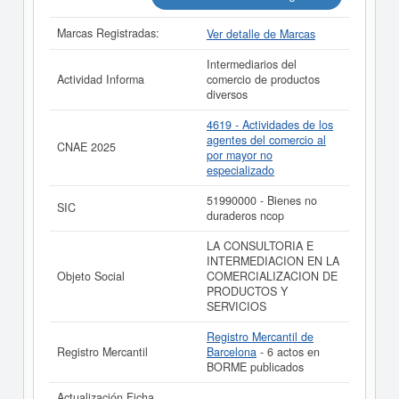
como los balances y cuentas de resultados disponibles.
Marcas Registradas:
Ver detalle de Marcas
La última actualización del informe de empresa se ha
realizado el 22/07/2026.
Intermediarios del
Actividad Informa
comercio de productos
diversos
4619 - Actividades de los
agentes del comercio al
CNAE 2025
por mayor no
especializado
51990000 - Bienes no
SIC
duraderos ncop
LA CONSULTORIA E
INTERMEDIACION EN LA
Objeto Social
COMERCIALIZACION DE
PRODUCTOS Y
SERVICIOS
Registro Mercantil de
Registro Mercantil
Barcelona
- 6 actos en
BORME publicados
Actualización Ficha