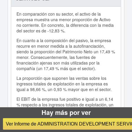
En comparación con su sector, el activo de la
empresa muestra una menor proporción de Activo
no corriente. En concreto, la diferencia con la media
del sector es de -12,83 %.
En cuanto a la composición del pasivo, la empresa
recurre en menor medida a la autofinanciación,
siendo la proporción del Patrimonio Neto un 17,49 %
menor. Consecuentemente, las fuentes de
financiación ajenas son más utilizadas por la
compañía (un 17,49 % más que el sector).
La proporción que suponen las ventas sobre los
ingresos totales de explotación en la empresa es
igual a 98,66 %, un 0,93 % mayor que en el sector.
El EBIT de la empresa fue positivo e igual a un 6,14
% respecto a los ingresos totales de explotación, un
1,89 % inferior al del sector.
Hay más por ver
La capacidad de la empresa para generar beneficios
Ver Informe de ADMINISTRATION DEVELOPMENT SERVI
de explotación es inferior a la del sector ya que su
ratio EBIT/Ventas es menor (0,06 frente a 0,08).