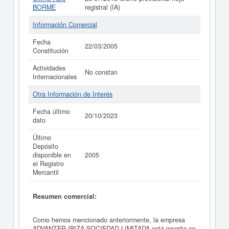
BORME
registral (IA)
Información Comercial
Fecha
22/03/2005
Constitución
Actividades
No constan
Internacionales
Otra Información de Interés
Fecha último
20/10/2023
dato
Último
Depósito
disponible en
2005
el Registro
Mercantil
Resumen comercial:
Como hemos mencionado anteriormente, la empresa
ADVANTER IBIZA SOCIEDAD LIMITADA está inscrita en