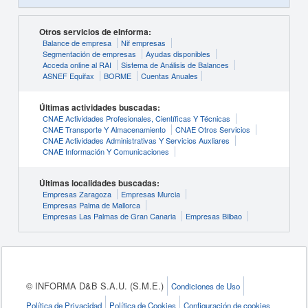
Otros servicios de eInforma:
Balance de empresa
Nif empresas
Segmentación de empresas
Ayudas disponibles
Acceda online al RAI
Sistema de Análisis de Balances
ASNEF Equifax
BORME
Cuentas Anuales
Últimas actividades buscadas:
CNAE Actividades Profesionales, Científicas Y Técnicas
CNAE Transporte Y Almacenamiento
CNAE Otros Servicios
CNAE Actividades Administrativas Y Servicios Auxliares
CNAE Información Y Comunicaciones
Últimas localidades buscadas:
Empresas Zaragoza
Empresas Murcia
Empresas Palma de Mallorca
Empresas Las Palmas de Gran Canaria
Empresas Bilbao
© INFORMA D&B S.A.U. (S.M.E.)
Condiciones de Uso
Política de Privacidad
Política de Cookies
Configuración de cookies