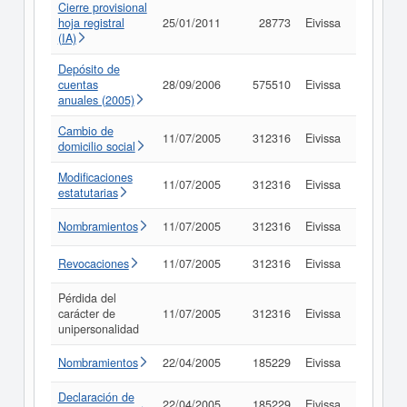
Cierre provisional
hoja registral
25/01/2011
28773
Eivissa
Consult
(IA)
Depósito de
cuentas
28/09/2006
575510
Eivissa
Consult
anuales (2005)
Cambio de
11/07/2005
312316
Eivissa
Consult
domicilio social
Modificaciones
11/07/2005
312316
Eivissa
Consult
estatutarias
Nombramientos
11/07/2005
312316
Eivissa
Consult
Revocaciones
11/07/2005
312316
Eivissa
Consult
Pérdida del
carácter de
11/07/2005
312316
Eivissa
Consult
unipersonalidad
Nombramientos
22/04/2005
185229
Eivissa
Consult
Declaración de
22/04/2005
185229
Eivissa
Consult