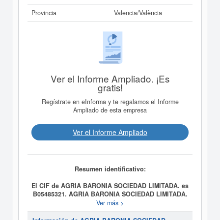
Provincia
Valencia/València
Ver el Informe Ampliado. ¡Es
gratis!
Regístrate en eInforma y te regalamos el Informe
Ampliado de esta empresa
Ver el Informe Ampliado
Resumen identificativo:
El CIF de AGRIA BARONIA SOCIEDAD LIMITADA. es
B05485321.
AGRIA BARONIA SOCIEDAD LIMITADA.
se constituyó el día 11/05/2021 con el objetivo de La
Ver más >
producción, adquisición, conservación, manipulación,
envasado y comercialización -incluída la exportación e