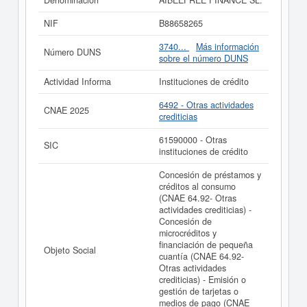
Denominación
AIBEEFREE FINANCE SL.
medios de pago (CNAE 66.19- Otras actividades
auxiliares a los servic. Su categoría CNAE es 6492 -
NIF
B88658265
Otras actividades crediticias. La actividad de la
clasificación del Sistema Internacional de Clasificación
3740...
Más información
Número DUNS
de empresas corresponde al número 61590000.
sobre el número DUNS
AIBEEFREE FINANCE SL.
cuenta con un total de 1
consultas. Su última consulta se ha producido el
Actividad Informa
Instituciones de crédito
28/07/2026. Puede consultar las posibles subvenciones
para esta empresa y otras similares en esta misma
6492 - Otras actividades
CNAE 2025
página. El rango del capital social es mayor de 60.000
crediticias
€. El BORME ha publicado 2 de esta empresa y esta
registrada en el Registro Mercantil de Madrid.
61590000 - Otras
SIC
instituciones de crédito
Si está interesado en conocer más datos de la empresa
AIBEEFREE FINANCE SL. puede
acceder
Concesión de préstamos y
inmediatamente a este Informe ampliado
de
créditos al consumo
AIBEEFREE FINANCE SL.
(CNAE 64.92- Otras
actividades crediticias) -
La última actualización del informe de empresa se ha
Concesión de
realizado el 01/06/2026.
microcréditos y
financiación de pequeña
Objeto Social
cuantía (CNAE 64.92-
Otras actividades
crediticias) - Emisión o
gestión de tarjetas o
medios de pago (CNAE