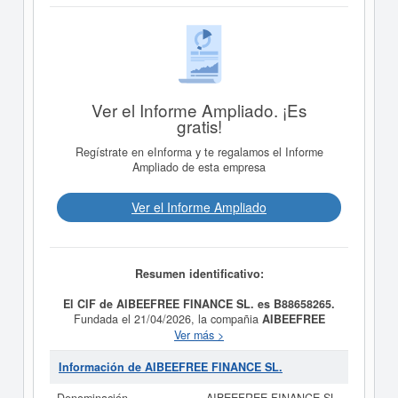
Ver el Informe Ampliado. ¡Es
gratis!
Regístrate en eInforma y te regalamos el Informe
Ampliado de esta empresa
Ver el Informe Ampliado
Resumen identificativo:
El CIF de AIBEEFREE FINANCE SL. es B88658265.
Fundada el 21/04/2026, la compañia
AIBEEFREE
FINANCE SL.
tiene como finalidad Concesión de
Ver más >
préstamos y créditos al consumo (CNAE 64.92- Otras
actividades crediticias) - Concesión de microcréditos y
Información de AIBEEFREE FINANCE SL.
financiación de pequeña cuantía (CNAE 64.92- Otras
actividades crediticias) - Emisión o gestión de tarjetas o