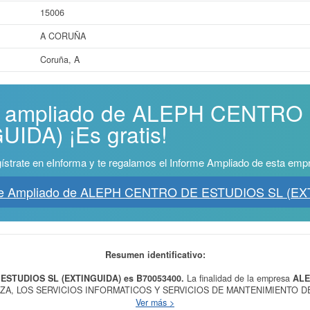
15006
A CORUÑA
Coruña, A
rme ampliado de ALEPH CENTR
IDA) ¡Es gratis!
ístrate en eInforma y te regalamos el Informe Ampliado de esta emp
rme Ampliado de ALEPH CENTRO DE ESTUDIOS SL (EX
Resumen identificativo:
 ESTUDIOS SL (EXTINGUIDA) es B70053400.
La finalidad de la empresa
ALE
A, LOS SERVICIOS INFORMATICOS Y SERVICIOS DE MANTENIMIENTO DE EM
l CNAE dentro de la categoría 8559 - Otra educación n.c.o.p.. La empresa
ALEP
Ver más >