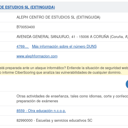
del Sistema Internacional de Clasificación en la actividad 82990000. Esta empr
esa acumula un total de 60 consultas en eInforma. La última consulta se ha pro
DE ESTUDIOS SL (EXTINGUIDA)
optar esta empresa y otras similares, puede hacerlo desde esta misma web.
AL
apital social de 3.100 a 60.000 €. Existen 19 actos publicados en el BORME y en
ALEPH CENTRO DE ESTUDIOS SL (EXTINGUIDA)
apartado de Coruña, A.
B70053400
 más datos de la empresa ALEPH CENTRO DE ESTUDIOS SL (EXTINGUIDA) pu
DE ESTUDIOS SL (EXTINGUIDA) y consultar los resultados de sus años de ac
AVENIDA GENERAL SANJURJO, 41 - 15006 A CORUÑA (Coruña, A
cuentas de resultados disponibles.
4769...
Más información sobre el número DUNS
La última actualización del informe de empresa se ha realizado el 01/09/2025.
www.alephformacion.com
tá preparada ante un ataque informático? Entiende la situación de seguridad web 
o informe CiberScoring que analiza las vulnerabilidades de cualquier dominio.
Otras actividades de enseñanza, tales como idiomas, corte y confecc
preparación de exámenes
8559 - Otra educación n.c.o.p.
82990000 - Escuelas y servicios educativos SC