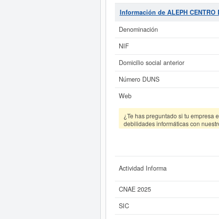
(EXTINGUIDA)
se clasifica dentro 
empleados en plantilla. Esta empr
Información de ALEPH CENTRO 
qué tipo de subvenciones puede 
(EXTINGUIDA)
tiene un rango de c
Denominación
NIF
Si está interesado en conocer
Informe ampliado
de ALEPH CENTRO 
Domicilio social anterior
Número DUNS
Web
¿Te has preguntado si tu empresa es
debilidades informáticas con nuestr
Actividad Informa
CNAE 2025
SIC