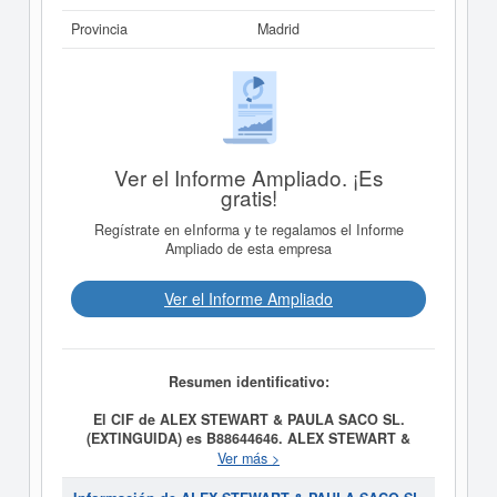
Provincia
Madrid
Ver el Informe Ampliado. ¡Es
gratis!
Regístrate en eInforma y te regalamos el Informe
Ampliado de esta empresa
Ver el Informe Ampliado
Resumen identificativo:
El CIF de ALEX STEWART & PAULA SACO SL.
(EXTINGUIDA) es B88644646.
ALEX STEWART &
PAULA SACO SL. (EXTINGUIDA)
tiene como fecha de
Ver más >
creación el día 01/06/2020 y su meta es La adquisición,
explotación, enajenación, administración, arrendamiento