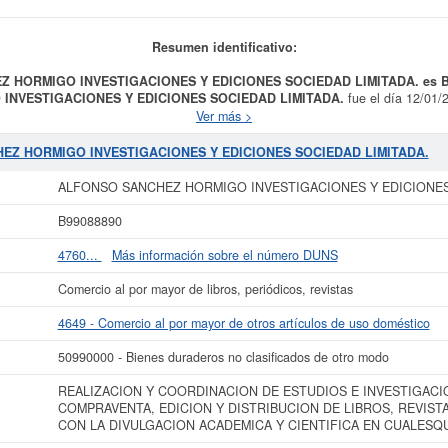
Resumen identificativo:
EZ HORMIGO INVESTIGACIONES Y EDICIONES SOCIEDAD LIMITADA. es B
INVESTIGACIONES Y EDICIONES SOCIEDAD LIMITADA.
fue el día 12/01/
ON DE ESTUDIOS E INVESTIGACIONES CIENTIFICAS; LA COMPRAVENTA, 
Ver más >
S RELACIONADOS CON LA DIVULGACION ACADEMICA Y CIENTIFICA EN 
el CNAE en la categoría 4649 - Comercio al por mayor de otros artículos de us
HEZ HORMIGO INVESTIGACIONES Y EDICIONES SOCIEDAD LIMITADA.
 EDICIONES SOCIEDAD LIMITADA.
se encuentra dentro de la clasificación 
6 veces, donde la última consulta se ha producido el 06/08/2014. Aquí mismo p
ALFONSO SANCHEZ HORMIGO INVESTIGACIONES Y EDICIONES 
sa. El capital aproximado de esta empresa es de 0 a 3.100 €. La empresa
ALFO
ONES SOCIEDAD LIMITADA.
está inscrita en el Registro Mercantil de Zarago
B99088890
 más datos de la empresa ALFONSO SANCHEZ HORMIGO INVESTIGACIONES 
4760...
Más información sobre el número DUNS
 a este Informe ampliado
de ALFONSO SANCHEZ HORMIGO INVESTIGACIO
 los resultados de sus años de actividad, así como los balances y cuentas de r
Comercio al por mayor de libros, periódicos, revistas
La última actualización del informe de empresa se ha realizado el 17/10/2025.
4649 - Comercio al por mayor de otros artículos de uso doméstico
50990000 - Bienes duraderos no clasificados de otro modo
REALIZACION Y COORDINACION DE ESTUDIOS E INVESTIGACIO
COMPRAVENTA, EDICION Y DISTRIBUCION DE LIBROS, REVIS
CON LA DIVULGACION ACADEMICA Y CIENTIFICA EN CUALES