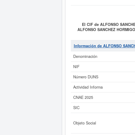
El CIF de ALFONSO SANCH
ALFONSO SANCHEZ HORMIGO 
REALIZACION Y COORDINACI
LIBROS, REVISTAS Y FOLLETO
empresa está clasificada dentro d
Información de ALFONSO SANC
HORMIGO INVESTIGACIONES Y
consultado esta ficha un total de 
Denominación
puede solicitar esta empre
INVESTIGACIONES Y EDICI
NIF
Si está interesado en conocer
Número DUNS
puede
acceder inmediatamente
LIMITADA. y consultar
Actividad Informa
CNAE 2025
SIC
Objeto Social