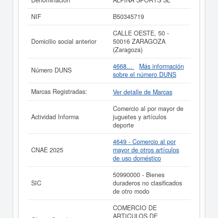
Denominación
ALPINA SPORTS SL
SIC correspondiente a la actividad 50990000. La ficha
contabiliza un total de 198 consultas. La última
NIF
B50345719
visualización es del 20/05/2026. Esta empresa y otras
similiares pueden aspirar a algunas subvenciones.
CALLE OESTE, 50 -
Descubra a cuales desde aquí. Su capital se sitúa
Domicilio social anterior
50016 ZARAGOZA
alrededor mayor de 60.000 €. El número de actos
(Zaragoza)
publicados en el BORME sobre esta empresa es de 27 y
figura en el Registro Mercantil de Zaragoza.
4668...
Más información
Número DUNS
sobre el número DUNS
Si está interesado en conocer más datos de la empresa
ALPINA SPORTS SL puede
acceder inmediatamente a
Marcas Registradas:
Ver detalle de Marcas
este Informe ampliado
de ALPINA SPORTS SL y
consultar los resultados de sus años de actividad, así
Comercio al por mayor de
como los balances y cuentas de resultados disponibles.
Actividad Informa
juguetes y artículos
deporte
La última actualización del informe de empresa se ha
realizado el 16/10/2025.
4649 - Comercio al por
CNAE 2025
mayor de otros artículos
de uso doméstico
50990000 - Bienes
SIC
duraderos no clasificados
de otro modo
COMERCIO DE
ARTICULOS DE