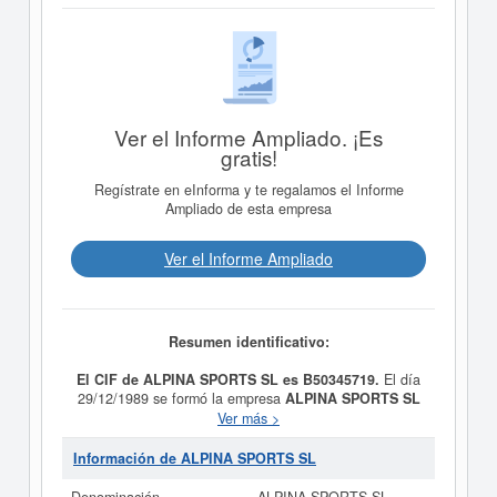
Ver el Informe Ampliado. ¡Es
gratis!
Regístrate en eInforma y te regalamos el Informe
Ampliado de esta empresa
Ver el Informe Ampliado
Resumen identificativo:
El CIF de ALPINA SPORTS SL es B50345719.
El día
29/12/1989 se formó la empresa
ALPINA SPORTS SL
con la finalidad de COMERCIO DE ARTICULOS DE
Ver más >
DEPORTE DE VIAJES Y ARMAS DE FUEGO.. Está
dentro de la categoría CNAE 4649 - Comercio al por
Información de ALPINA SPORTS SL
mayor de otros artículos de uso doméstico. La empresa
ALPINA SPORTS SL
se encuentra en la clasificación