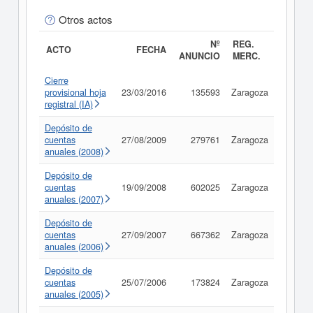
Otros actos
Nº
REG.
ACTO
FECHA
ANUNCIO
MERC.
Cierre
provisional hoja
23/03/2016
135593
Zaragoza
Consul
registral (IA)
Depósito de
cuentas
27/08/2009
279761
Zaragoza
Consul
anuales (2008)
Depósito de
cuentas
19/09/2008
602025
Zaragoza
Consul
anuales (2007)
Depósito de
cuentas
27/09/2007
667362
Zaragoza
Consul
anuales (2006)
Depósito de
cuentas
25/07/2006
173824
Zaragoza
Consul
anuales (2005)