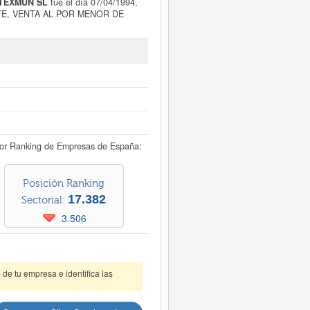
TEXMUN SL
fue el día 07/04/1994,
 TE, VENTA AL POR MENOR DE
 DE COLOQUIOS Y REUNIONES
 SL
se encuentra dentro de la
sta ficha un total de 249 veces,
solicitar esta empresa. El capital
cantil de Lleida y tiene en el BORME
forme ampliado
de ALTEXMUN SL y
dos disponibles.
or Ranking de Empresas de España:
Posición Ranking
17.382
Sectorial:
3.506
de tu empresa e identifica las