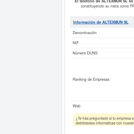
El teléfono de ALTEXMUN SL es
constituyendo su meta com
PRODUCTOS ALIMENTICIOS Y
SOCIALES.. Esta empresa está
clasificación SIC con el número
Información de ALTEXMUN SL
donde la última consulta se ha pr
aproximado de esta empresa es de
Denominación
NIF
Si está interesado en conocer m
consultar los r
Número DUNS
Ranking de Empresas
Web
¿Te has preguntado si tu empresa es
debilidades informáticas con nuestr