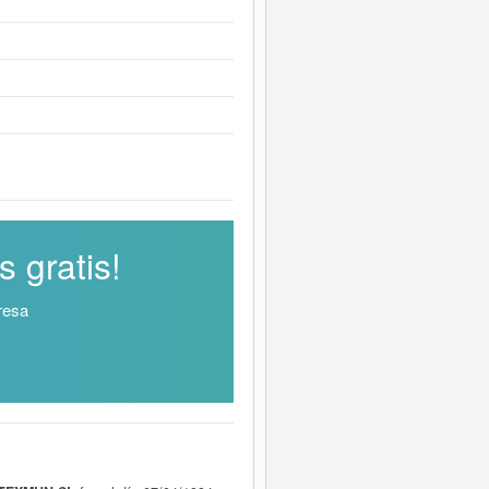
 gratis!
resa