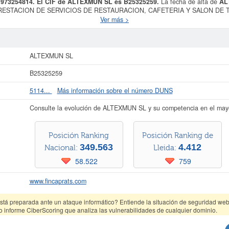
 973254814. El CIF de ALTEXMUN SL es B25325259.
La fecha de alta de
AL
o PRESTACION DE SERVICIOS DE RESTAURACION, CAFETERIA Y SALON DE
 BEBIDAS, PRESTACION DE SERVICIOS DE HOSTELERIA, CELEBRACION
Ver más >
 clasificada dentro del CNAE en la categoría 5611 - Restaurantes.
ALTEXMUN
 58120000. El número de empleados de esta empresa es de 5. Se ha consultado e
oducido el 13/06/2026. Aquí mismo puede informarse de qué subvenciones puede 
 3.100 a 60.000 €. La empresa
ALTEXMUN SL
está inscrita en el Registro Mer
ALTEXMUN SL
24 actos.
B25325259
ás datos de la empresa ALTEXMUN SL puede
acceder inmediatamente a este In
esultados de sus años de actividad, así como los balances y cuentas de resulta
5114...
Más información sobre el número DUNS
La última actualización del informe de empresa se ha realizado el 06/08/2026.
Consulte la evolución de ALTEXMUN SL y su competencia en el may
Posición Ranking
Posición Ranking de
349.563
4.412
Nacional:
Lleida:
58.522
759
www.fincaprats.com
tá preparada ante un ataque informático? Entiende la situación de seguridad web 
o informe CiberScoring que analiza las vulnerabilidades de cualquier dominio.