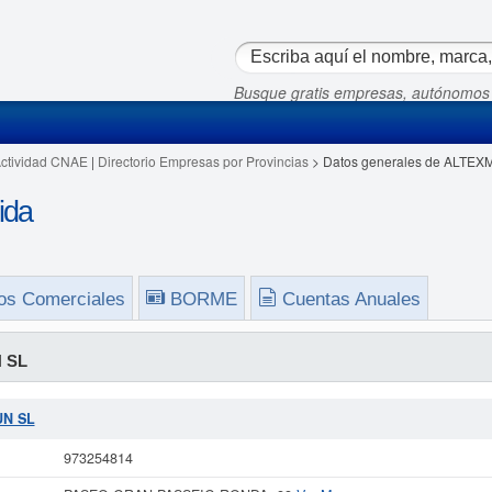
Busque gratis empresas, autónomos
Actividad CNAE
|
Directorio Empresas por Provincias
> Datos generales de ALTEX
ida
os Comerciales
BORME
Cuentas Anuales
 SL
UN SL
973254814