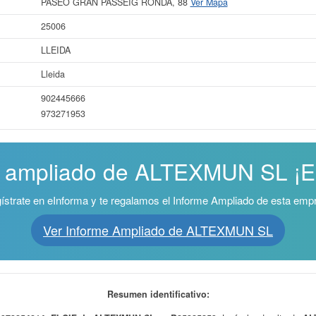
PASEO GRAN PASSEIG RONDA, 88
Ver Mapa
25006
LLEIDA
Lleida
902445666
973271953
e ampliado de ALTEXMUN SL ¡Es
ístrate en eInforma y te regalamos el Informe Ampliado de esta emp
Ver Informe Ampliado de ALTEXMUN SL
Resumen identificativo: